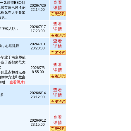
查看
一 2.获得BEC剑
2026/7/26
详情
级英语已过 4.耐
22:14:00
 5.在大学参加
...
查看
2026/7/17
年正式入职，
详情
17:23:00
查看
2026/7/11
动，心理建设
详情
23:20:00
科毕业于南京师范
毕业于首都师范大
查看
业
2026/7/8
详情
8:55:00
考的重点和难点都
的教学方法和教案
...
[查看照片]
查看
2026/6/14
0多
详情
23:12:00
查看
2026/6/12
详情
23:15:00