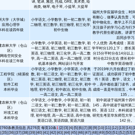
译, 笔译, 雅思, 托福, GRE, 美术类, 绘
画类, 钢琴, 电子琴, 小提琴, 大提琴
福州大学应届毕业生，时
有耐心，做事认真负责，
州大学（大学城）
小学语文, 小学数学, 初一初二数学, 初
初中物化生。教学上不只
应用心理学
二物理, 初三数学, 初三物理, 初三化学,
关注孩子的学习心态与行
本科在读四年级
初中生物
教学代替生硬说教。讲课
后同步学习..
小学数学, 小学英语, 初一初二数学, 初
个人优势: 高考成绩：英语11
建农林大学（仓山
一初二英语, 初二物理, 初三数学, 初三
学平时分120上下； 擅长
区）
英语, 初三物理, 初三化学, 高一高二数
分15分平时分在14分以上
网络空间安全
学, 高一高二英语, 高一高二物理, 计算
时分在22分左右 擅长初
本科在读三年级
机基本操作, 网站设计与开发
中数学英语物理；在
小学语文, 小学数学, 小学英语, 小学奥
于2019年六月份通过了
工程学院（鳝溪校
数, 初一初二语文, 初一初二数学, 初一
证面试，成功获得了初中
区）
初二英语, 初二物理, 初三语文, 初三数
书！英语，数学，语文，
软件工程
学, 初三英语, 初三物理, 初三化学, 初中
中，高中都在厦门读书，
本科毕业
地理, 初中历史, 初中政治, 初中生物, 高
成绩一直是年段前五，中考
一高二语文, 高一高二英语
135，...
小学语文, 小学数学, 小学英语, 初一初
初中就读于福州第十四
建农林大学（仓山
二语文, 初一初二数学, 初一初二英语,
145，高中就读于福州第
区）
初三语文, 初三数学, 初三英语, 初三物
85、英语 122，本科就
环境工程
理, 初中地理, 高一高二英语, 高中生物,
研究生考至华东师范大学
本科毕业
英语口语, 英语四级, 英语六级
142 分。
2760
条教员信息 共
276
页 每页
10
条
1
[2]
[3]
[4]
[5]
[6]
[7]
[8]
[9]
[10]
[11]
[12]
[13]
[14]
[
]
[35]
[36]
[37]
[38]
[39]
[40]
[41]
[42]
[43]
[44]
[45]
[46]
[47]
[48]
[49]
[50]
[51]
[52]
[53]
[