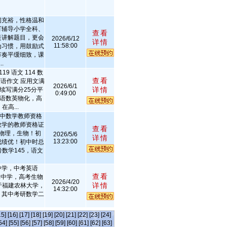
间充裕，性格温和
可辅导小学全科、
查看
是讲解题目，更会
2026/6/12
详情
11:58:00
为习惯，用鼓励式
节奏平缓细致，课
.
9 语文 114 数
查看
英语作文 应用文满
2026/6/1
详情
 续写满分25分平
0:49:00
中语数英物化，高
高...
初中数学教师资格
数学的教师资格证
查看
物理，生物！初
2026/5/6
详情
13:23:00
成绩优！初中时总
数学145，语文
中学，中考英语
查看
二中学，高考生物
2026/4/20
详情
读于福建农林大学，
14:32:00
，其中考研数学二
15]
[16]
[17]
[18]
[19]
[20]
[21]
[22]
[23]
[24]
54]
[55]
[56]
[57]
[58]
[59]
[60]
[61]
[62]
[63]