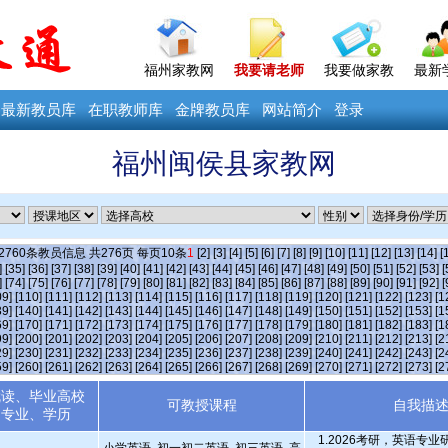
福州家教网
我要请老师
我要做家教
最新
最新教员库
在职教师库
金牌教员库
网站简介
登录
福州闽侯县家教网
2760
条教员信息 共
276
页 每页
10
条
1
[2]
[3]
[4]
[5]
[6]
[7]
[8]
[9]
[10]
[11]
[12]
[13]
[14]
[
]
[35]
[36]
[37]
[38]
[39]
[40]
[41]
[42]
[43]
[44]
[45]
[46]
[47]
[48]
[49]
[50]
[51]
[52]
[53]
[
]
[74]
[75]
[76]
[77]
[78]
[79]
[80]
[81]
[82]
[83]
[84]
[85]
[86]
[87]
[88]
[89]
[90]
[91]
[92]
[
09]
[110]
[111]
[112]
[113]
[114]
[115]
[116]
[117]
[118]
[119]
[120]
[121]
[122]
[123]
[1
39]
[140]
[141]
[142]
[143]
[144]
[145]
[146]
[147]
[148]
[149]
[150]
[151]
[152]
[153]
[1
69]
[170]
[171]
[172]
[173]
[174]
[175]
[176]
[177]
[178]
[179]
[180]
[181]
[182]
[183]
[1
99]
[200]
[201]
[202]
[203]
[204]
[205]
[206]
[207]
[208]
[209]
[210]
[211]
[212]
[213]
[2
29]
[230]
[231]
[232]
[233]
[234]
[235]
[236]
[237]
[238]
[239]
[240]
[241]
[242]
[243]
[2
59]
[260]
[261]
[262]
[263]
[264]
[265]
[266]
[267]
[268]
[269]
[270]
[271]
[272]
[273]
[2
就读、毕业高校
可教授课程
自我描
专业、学历
1.2026考研，英语专