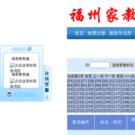
首页
免费注册
最新学员库
请家教客服
ID
做家教客服
当前第
1
页
首页
上一页
下一页
尾页
>>>共
[25]
[26]
[27]
[28]
[29]
[30]
[31]
[32]
[33]
[34
[64]
[65]
[66]
[67]
[68]
[69]
[70]
[71]
[72]
[73
[102]
[103]
[104]
[105]
[106]
[107]
[108]
[1
[132]
[133]
[134]
[135]
[136]
[137]
[138]
[1
[162]
[163]
[164]
[165]
[166]
[167]
[168]
[1
[192]
[193]
[194]
[195]
[196]
[197]
[198]
[1
[222]
[223]
[224]
[225]
[226]
[227]
[228]
[2
[252]
[253]
[254]
[255]
[256]
[257]
[258]
[2
教员编号
姓名、性别