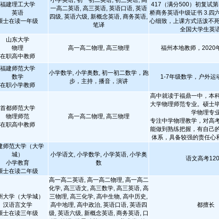
小学英语, 初一初二英语, 初三英语, 高
福建理工大学
417（满分500）初复试第
一高二英语, 高三英语, 英语口语, 英语
英语
桥商务英语中级证书 3.四六
四级, 英语六级, 新概念英语, 商务英语,
硕士在读一年级
心细致，上课方式活泼不死板
笔译
全国大学生英语竞
山东大学
物理
高一高二物理, 高三物理
福州本地教师，2020
在职高中教师
福建师范大学
小学数学, 小学奥数, 初一初二数学，跑
数学
1-7年级数学，户外运
步，主持，播音，演讲
在职小学教师
高中就读于福鼎一中，本
大学物理师范专业。硕士
首都师范大学
学物理专
物理师范
高一高二物理, 高三物理
专注中学物理教学，对高
在职高中教师
能做到熟练把握，有自己
体系，具备较强的责任心和耐
建师范大学（大学
城）
小学语文, 小学数学, 小学英语, 小学奥
语文高考12
小学教育
数
硕士在读二年级
高一高二英语, 高一高二物理, 高一高二
化学, 高三语文, 高三数学, 高三英语, 高
州大学（大学城）
三物理, 高三化学, 高中生物, 高中历史,
汉语言文学
高中地理, 高中政治, 英语口语, 英语四
都擅长
硕士在读三年级
级, 英语六级, 新概念英语, 商务英语, 口