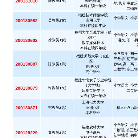
200131010
陈教员.(女)
日语(师范)
地理, 初中政治
本科在读一年级
二物理
福建技术师范学院
小学语文, 小学
200130982
吴教员.(女)
应用化学
本科在读四年级
福州大学至诚学院（鼓
小学语文, 小学
楼区）
200130602
徐教员.(女)
二语文, 初一初
数字媒体技术
本科在读四年级
小学数学, 初一
福建师范大学（仓山
三数学, 初三物
区）
200130887
陈教员.(男)
数学, 高一高二
物理化学
三数学, 高三物
高中毕业
福建华南女子职业学院
（大学城）
小学语文, 小学
200130879
许教员.(女)
应用英语专业
二英语
大专在读一年级
上海电力大学
200130871
韦教员.(男)
应用化学
初三化学, 高
本科毕业
小学语文, 小学
福建农林大学
二物理, 初三数
200129229
黄教员.(男)
电子商务
初中地理, 初中
本科在读四年级