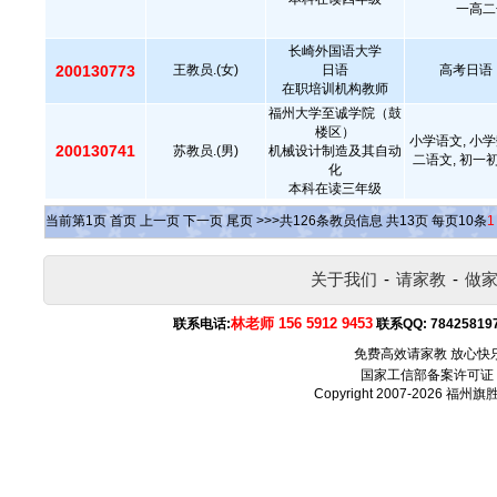
一高二
长崎外国语大学
200130773
王教员.(女)
日语
高考日语，
在职培训机构教师
福州大学至诚学院（鼓
楼区）
小学语文, 小学
200130741
苏教员.(男)
机械设计制造及其自动
二语文, 初一
化
本科在读三年级
当前第
1
页
首页
上一页
下一页
尾页
>>>共
126
条教员信息 共
13
页 每页
10
条
1
关于我们
-
请家教
-
做
林老师 156 5912 9453
联系电话:
联系QQ:
78425819
免费高效请家教 放心快
国家工信部备案许可证
Copyright 2007-2026
福州旗