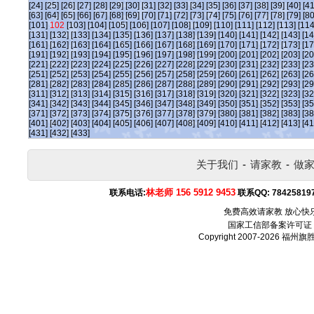
[24]
[25]
[26]
[27]
[28]
[29]
[30]
[31]
[32]
[33]
[34]
[35]
[36]
[37]
[38]
[39]
[40]
[41
[63]
[64]
[65]
[66]
[67]
[68]
[69]
[70]
[71]
[72]
[73]
[74]
[75]
[76]
[77]
[78]
[79]
[80
[101]
102
[103]
[104]
[105]
[106]
[107]
[108]
[109]
[110]
[111]
[112]
[113]
[114
[131]
[132]
[133]
[134]
[135]
[136]
[137]
[138]
[139]
[140]
[141]
[142]
[143]
[14
[161]
[162]
[163]
[164]
[165]
[166]
[167]
[168]
[169]
[170]
[171]
[172]
[173]
[17
[191]
[192]
[193]
[194]
[195]
[196]
[197]
[198]
[199]
[200]
[201]
[202]
[203]
[20
[221]
[222]
[223]
[224]
[225]
[226]
[227]
[228]
[229]
[230]
[231]
[232]
[233]
[23
[251]
[252]
[253]
[254]
[255]
[256]
[257]
[258]
[259]
[260]
[261]
[262]
[263]
[26
[281]
[282]
[283]
[284]
[285]
[286]
[287]
[288]
[289]
[290]
[291]
[292]
[293]
[29
[311]
[312]
[313]
[314]
[315]
[316]
[317]
[318]
[319]
[320]
[321]
[322]
[323]
[32
[341]
[342]
[343]
[344]
[345]
[346]
[347]
[348]
[349]
[350]
[351]
[352]
[353]
[35
[371]
[372]
[373]
[374]
[375]
[376]
[377]
[378]
[379]
[380]
[381]
[382]
[383]
[38
[401]
[402]
[403]
[404]
[405]
[406]
[407]
[408]
[409]
[410]
[411]
[412]
[413]
[41
[431]
[432]
[433]
关于我们
-
请家教
-
做
林老师 156 5912 9453
联系电话:
联系QQ:
78425819
免费高效请家教 放心快
国家工信部备案许可证
Copyright 2007-2026
福州旗