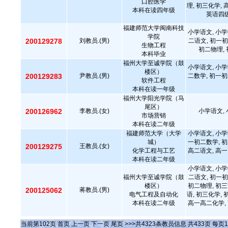
口腔医学
理, 初三化学,
本科在读四年级
英语四级
福建师范大学闽南科技
小学语文, 小学
学院
200129278
刘教员.(男)
二语文, 初一初
生物工程
初二物理, 
本科毕业
福州大学至诚学院（鼓
小学语文, 小学
楼区）
200129283
尹教员.(男)
二数学, 初一初
软件工程
本科在读一年级
福州大学阳光学院（马
尾区）
200126962
李教员.(女)
小学语文, 
市场营销
本科在读二年级
福建师范大学（大学
小学语文, 小学
城）
一初二数学, 初
200129275
王教员.(女)
化学工程与工艺
高二语文, 高一
本科在读二年级
小学语文, 小学
福州大学至诚学院（鼓
二语文, 初一初
楼区）
初二物理, 初三
200125062
蒋教员.(男)
电气工程及自动化
语, 初三化学,
本科在读二年级
高一高二化学, 
当前第
102
页
首页
上一页
下一页
尾页
>>>共
4323
条教员信息 共
433
页 每页
1