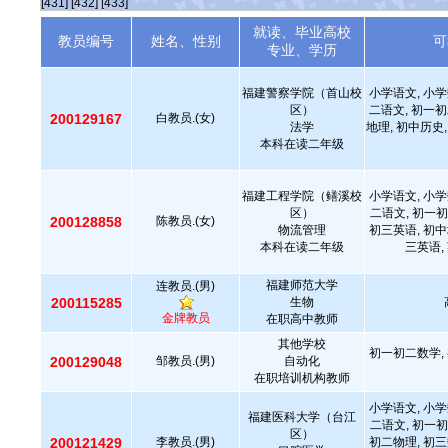
[431]
[432]
[433]
就读、毕业高校
教员编号
姓名、性别
可
专业、学历
福建警察学院（首山校
小学语文, 小学
区）
二语文, 初一初
200129167
白教员.(女)
法学
地理, 初中历史,
本科在读二年级
福建工程学院（鳝溪校
小学语文, 小学
区）
二语文, 初一初
200128858
陈教员.(女)
物流管理
初三英语, 初中
本科在读二年级
三英语,
福建师范大学
连教员.(男)
200115285
生物
金牌教员
在职高中教师
其他学校
初一初二数学, 
200129048
邹教员.(男)
自动化
在职培训机构教师
小学语文, 小学
福建医科大学（台江
二语文, 初一初
区）
200121429
李教员.(男)
初二物理, 初三