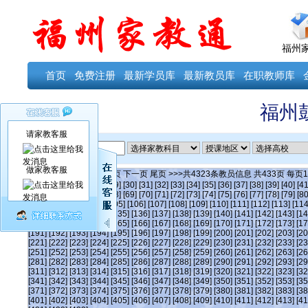
福州
首页
免费注册
最新学员库
最新教员库
在职教师库
福州
请家教客服
ID
做家教客服
当前第
102
页
首页
上一页
下一页
尾页
>>>共
4323
条教员信息 共
433
页 每页
1
[24]
[25]
[26]
[27]
[28]
[29]
[30]
[31]
[32]
[33]
[34]
[35]
[36]
[37]
[38]
[39]
[40]
[41
[63]
[64]
[65]
[66]
[67]
[68]
[69]
[70]
[71]
[72]
[73]
[74]
[75]
[76]
[77]
[78]
[79]
[80
[101]
102
[103]
[104]
[105]
[106]
[107]
[108]
[109]
[110]
[111]
[112]
[113]
[114
[131]
[132]
[133]
[134]
[135]
[136]
[137]
[138]
[139]
[140]
[141]
[142]
[143]
[14
[161]
[162]
[163]
[164]
[165]
[166]
[167]
[168]
[169]
[170]
[171]
[172]
[173]
[17
[191]
[192]
[193]
[194]
[195]
[196]
[197]
[198]
[199]
[200]
[201]
[202]
[203]
[20
[221]
[222]
[223]
[224]
[225]
[226]
[227]
[228]
[229]
[230]
[231]
[232]
[233]
[23
[251]
[252]
[253]
[254]
[255]
[256]
[257]
[258]
[259]
[260]
[261]
[262]
[263]
[26
[281]
[282]
[283]
[284]
[285]
[286]
[287]
[288]
[289]
[290]
[291]
[292]
[293]
[29
[311]
[312]
[313]
[314]
[315]
[316]
[317]
[318]
[319]
[320]
[321]
[322]
[323]
[32
[341]
[342]
[343]
[344]
[345]
[346]
[347]
[348]
[349]
[350]
[351]
[352]
[353]
[35
[371]
[372]
[373]
[374]
[375]
[376]
[377]
[378]
[379]
[380]
[381]
[382]
[383]
[38
[401]
[402]
[403]
[404]
[405]
[406]
[407]
[408]
[409]
[410]
[411]
[412]
[413]
[41