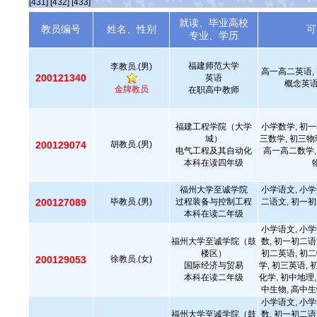
[431]
[432]
[433]
就读、毕业高校
教员编号
姓名、性别
可
专业、学历
福建师范大学
李教员.(男)
高一高二英语, 
200121340
英语
概念英语
金牌教员
在职高中教师
福建工程学院（大学
小学数学, 初一
城）
三数学, 初三物
200129074
胡教员.(男)
电气工程及其自动化
高一高二数学,
本科在读四年级
福州大学至诚学院
小学语文, 小学
200127089
毕教员.(男)
过程装备与控制工程
二语文, 初一初
本科在读二年级
小学语文, 小学
福州大学至诚学院（鼓
数, 初一初二语
楼区）
初二英语, 初二
200129053
徐教员.(女)
国际经济与贸易
学, 初三英语, 
本科在读二年级
化学, 初中地理,
中生物, 高中生
小学语文, 小学
福州大学至诚学院（鼓
数, 初一初二语