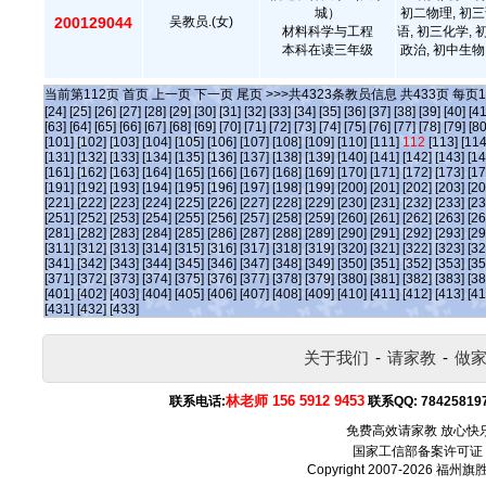
城）
初二物理, 初三
200129044
吴教员.(女)
材料科学与工程
语, 初三化学, 
本科在读三年级
政治, 初中生物
当前第
112
页
首页
上一页
下一页
尾页
>>>共
4323
条教员信息 共
433
页 每页
1
[24]
[25]
[26]
[27]
[28]
[29]
[30]
[31]
[32]
[33]
[34]
[35]
[36]
[37]
[38]
[39]
[40]
[41
[63]
[64]
[65]
[66]
[67]
[68]
[69]
[70]
[71]
[72]
[73]
[74]
[75]
[76]
[77]
[78]
[79]
[80
[101]
[102]
[103]
[104]
[105]
[106]
[107]
[108]
[109]
[110]
[111]
112
[113]
[114
[131]
[132]
[133]
[134]
[135]
[136]
[137]
[138]
[139]
[140]
[141]
[142]
[143]
[14
[161]
[162]
[163]
[164]
[165]
[166]
[167]
[168]
[169]
[170]
[171]
[172]
[173]
[17
[191]
[192]
[193]
[194]
[195]
[196]
[197]
[198]
[199]
[200]
[201]
[202]
[203]
[20
[221]
[222]
[223]
[224]
[225]
[226]
[227]
[228]
[229]
[230]
[231]
[232]
[233]
[23
[251]
[252]
[253]
[254]
[255]
[256]
[257]
[258]
[259]
[260]
[261]
[262]
[263]
[26
[281]
[282]
[283]
[284]
[285]
[286]
[287]
[288]
[289]
[290]
[291]
[292]
[293]
[29
[311]
[312]
[313]
[314]
[315]
[316]
[317]
[318]
[319]
[320]
[321]
[322]
[323]
[32
[341]
[342]
[343]
[344]
[345]
[346]
[347]
[348]
[349]
[350]
[351]
[352]
[353]
[35
[371]
[372]
[373]
[374]
[375]
[376]
[377]
[378]
[379]
[380]
[381]
[382]
[383]
[38
[401]
[402]
[403]
[404]
[405]
[406]
[407]
[408]
[409]
[410]
[411]
[412]
[413]
[41
[431]
[432]
[433]
关于我们
-
请家教
-
做
林老师 156 5912 9453
联系电话:
联系QQ:
78425819
免费高效请家教 放心快
国家工信部备案许可证
Copyright 2007-2026
福州旗