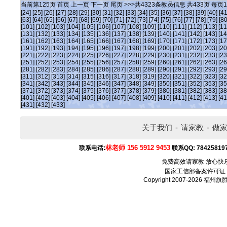
当前第
125
页
首页
上一页
下一页
尾页
>>>共
4323
条教员信息 共
433
页 每页
1
[24]
[25]
[26]
[27]
[28]
[29]
[30]
[31]
[32]
[33]
[34]
[35]
[36]
[37]
[38]
[39]
[40]
[41
[63]
[64]
[65]
[66]
[67]
[68]
[69]
[70]
[71]
[72]
[73]
[74]
[75]
[76]
[77]
[78]
[79]
[80
[101]
[102]
[103]
[104]
[105]
[106]
[107]
[108]
[109]
[110]
[111]
[112]
[113]
[11
[131]
[132]
[133]
[134]
[135]
[136]
[137]
[138]
[139]
[140]
[141]
[142]
[143]
[14
[161]
[162]
[163]
[164]
[165]
[166]
[167]
[168]
[169]
[170]
[171]
[172]
[173]
[17
[191]
[192]
[193]
[194]
[195]
[196]
[197]
[198]
[199]
[200]
[201]
[202]
[203]
[20
[221]
[222]
[223]
[224]
[225]
[226]
[227]
[228]
[229]
[230]
[231]
[232]
[233]
[23
[251]
[252]
[253]
[254]
[255]
[256]
[257]
[258]
[259]
[260]
[261]
[262]
[263]
[26
[281]
[282]
[283]
[284]
[285]
[286]
[287]
[288]
[289]
[290]
[291]
[292]
[293]
[29
[311]
[312]
[313]
[314]
[315]
[316]
[317]
[318]
[319]
[320]
[321]
[322]
[323]
[32
[341]
[342]
[343]
[344]
[345]
[346]
[347]
[348]
[349]
[350]
[351]
[352]
[353]
[35
[371]
[372]
[373]
[374]
[375]
[376]
[377]
[378]
[379]
[380]
[381]
[382]
[383]
[38
[401]
[402]
[403]
[404]
[405]
[406]
[407]
[408]
[409]
[410]
[411]
[412]
[413]
[41
[431]
[432]
[433]
关于我们
-
请家教
-
做
林老师 156 5912 9453
联系电话:
联系QQ:
78425819
免费高效请家教 放心快
国家工信部备案许可证
Copyright 2007-2026
福州旗