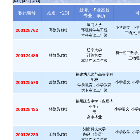
[431]
[432]
[433]
就读、毕业高校
教员编号
姓名、性别
可
专业、学历
厦门大学
小学语文, 小学
200128762
高教员.(女)
环境科学与工程
二语文,
本科在读三年级
辽宁大学
初一初二数学, 
200124489
林教员.(女)
计算机类
三物理
本科在读二年级
福建幼儿师范高等专科
学校
200125576
曾教员.(女)
小学语文, 小学
学前教育，小学教育
大专在读二年级
福州延安中学（应届毕
业生）
200128435
林教员.(女)
小学语文, 小学
无
高中毕业
湖南科技大学
小学数学, 小学
200126230
王教员.(女)
翻译（英语）
本科在读二年级