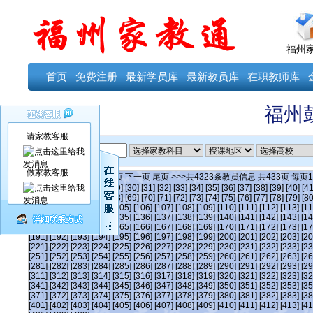
福州
首页
免费注册
最新学员库
最新教员库
在职教师库
福州
请家教客服
ID
做家教客服
当前第
125
页
首页
上一页
下一页
尾页
>>>共
4323
条教员信息 共
433
页 每页
1
[24]
[25]
[26]
[27]
[28]
[29]
[30]
[31]
[32]
[33]
[34]
[35]
[36]
[37]
[38]
[39]
[40]
[41
[63]
[64]
[65]
[66]
[67]
[68]
[69]
[70]
[71]
[72]
[73]
[74]
[75]
[76]
[77]
[78]
[79]
[80
[101]
[102]
[103]
[104]
[105]
[106]
[107]
[108]
[109]
[110]
[111]
[112]
[113]
[11
[131]
[132]
[133]
[134]
[135]
[136]
[137]
[138]
[139]
[140]
[141]
[142]
[143]
[14
[161]
[162]
[163]
[164]
[165]
[166]
[167]
[168]
[169]
[170]
[171]
[172]
[173]
[17
[191]
[192]
[193]
[194]
[195]
[196]
[197]
[198]
[199]
[200]
[201]
[202]
[203]
[20
[221]
[222]
[223]
[224]
[225]
[226]
[227]
[228]
[229]
[230]
[231]
[232]
[233]
[23
[251]
[252]
[253]
[254]
[255]
[256]
[257]
[258]
[259]
[260]
[261]
[262]
[263]
[26
[281]
[282]
[283]
[284]
[285]
[286]
[287]
[288]
[289]
[290]
[291]
[292]
[293]
[29
[311]
[312]
[313]
[314]
[315]
[316]
[317]
[318]
[319]
[320]
[321]
[322]
[323]
[32
[341]
[342]
[343]
[344]
[345]
[346]
[347]
[348]
[349]
[350]
[351]
[352]
[353]
[35
[371]
[372]
[373]
[374]
[375]
[376]
[377]
[378]
[379]
[380]
[381]
[382]
[383]
[38
[401]
[402]
[403]
[404]
[405]
[406]
[407]
[408]
[409]
[410]
[411]
[412]
[413]
[41