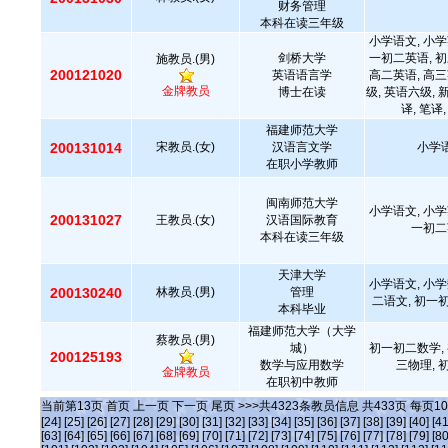
财务管理
本科在读三年级
小学语文, 小学
剑桥大学
一初二英语, 初
施教员.(男)
200121020
英语语言学
高二英语, 高三
金牌教员
博士在读
级, 英语六级, 
译, 笔译,
福建师范大学
200131014
宋教员.(女)
汉语言文学
小学语
在职小学教师
闽南师范大学
小学语文, 小学
200131027
王教员.(女)
汉语国际教育
一初二
本科在读三年级
天津大学
小学语文, 小学
200130240
林教员.(男)
管理
二语文, 初一
本科毕业
福建师范大学（大学
蔡教员.(男)
城）
初一初二数学, 
200125193
数学与应用数学
三物理, 
金牌教员
在职初中教师
当前第
13
页
首页
上一页
下一页
尾页
>>>共
4323
条教员信息 共
433
页 每页
10
[24]
[25]
[26]
[27]
[28]
[29]
[30]
[31]
[32]
[33]
[34]
[35]
[36]
[37]
[38]
[39]
[40]
[41
[63]
[64]
[65]
[66]
[67]
[68]
[69]
[70]
[71]
[72]
[73]
[74]
[75]
[76]
[77]
[78]
[79]
[80