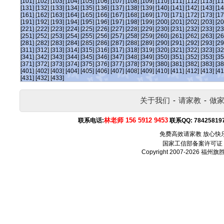
[101]
[102]
[103]
[104]
[105]
[106]
[107]
[108]
[109]
[110]
[111]
[112]
[113]
[11
[131]
[132]
[133]
[134]
[135]
[136]
[137]
[138]
[139]
[140]
[141]
[142]
[143]
[14
[161]
[162]
[163]
[164]
[165]
[166]
[167]
[168]
[169]
[170]
[171]
[172]
[173]
[17
[191]
[192]
[193]
[194]
[195]
[196]
[197]
[198]
[199]
[200]
[201]
[202]
[203]
[20
[221]
[222]
[223]
[224]
[225]
[226]
[227]
[228]
[229]
[230]
[231]
[232]
[233]
[23
[251]
[252]
[253]
[254]
[255]
[256]
[257]
[258]
[259]
[260]
[261]
[262]
[263]
[26
[281]
[282]
[283]
[284]
[285]
[286]
[287]
[288]
[289]
[290]
[291]
[292]
[293]
[29
[311]
[312]
[313]
[314]
[315]
[316]
[317]
[318]
[319]
[320]
[321]
[322]
[323]
[32
[341]
[342]
[343]
[344]
[345]
[346]
[347]
[348]
[349]
[350]
[351]
[352]
[353]
[35
[371]
[372]
[373]
[374]
[375]
[376]
[377]
[378]
[379]
[380]
[381]
[382]
[383]
[38
[401]
[402]
[403]
[404]
[405]
[406]
[407]
[408]
[409]
[410]
[411]
[412]
[413]
[41
[431]
[432]
[433]
关于我们
-
请家教
-
做
林老师 156 5912 9453
联系电话:
联系QQ:
78425819
免费高效请家教 放心快
国家工信部备案许可证
Copyright 2007-2026
福州旗