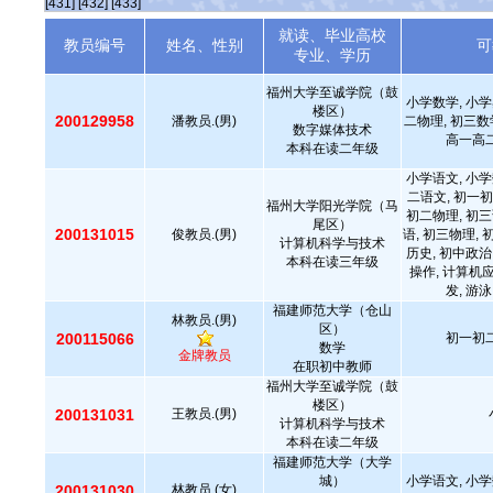
[431]
[432]
[433]
就读、毕业高校
教员编号
姓名、性别
可
专业、学历
福州大学至诚学院（鼓
小学数学, 小学
楼区）
200129958
潘教员.(男)
二物理, 初三数
数字媒体技术
高一高二
本科在读二年级
小学语文, 小学
二语文, 初一初
福州大学阳光学院（马
初二物理, 初三
尾区）
200131015
俊教员.(男)
语, 初三物理, 
计算机科学与技术
历史, 初中政治
本科在读三年级
操作, 计算机
发, 游泳
福建师范大学（仓山
林教员.(男)
区）
200115066
初一初二
数学
金牌教员
在职初中教师
福州大学至诚学院（鼓
楼区）
200131031
王教员.(男)
计算机科学与技术
本科在读二年级
福建师范大学（大学
城）
小学语文, 小学
200131030
林教员.(女)