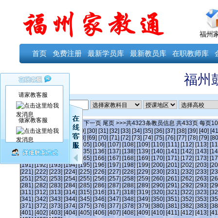
福州
首页
免费注册
最新学员库
最新教员库
在职教师库
福州
请家教客服
ID
做家教客服
当前第
13
页
首页
上一页
下一页
尾页
>>>共
4323
条教员信息 共
433
页 每页
10
[24]
[25]
[26]
[27]
[28]
[29]
[30]
[31]
[32]
[33]
[34]
[35]
[36]
[37]
[38]
[39]
[40]
[41
[63]
[64]
[65]
[66]
[67]
[68]
[69]
[70]
[71]
[72]
[73]
[74]
[75]
[76]
[77]
[78]
[79]
[80
[101]
[102]
[103]
[104]
[105]
[106]
[107]
[108]
[109]
[110]
[111]
[112]
[113]
[11
[131]
[132]
[133]
[134]
[135]
[136]
[137]
[138]
[139]
[140]
[141]
[142]
[143]
[14
[161]
[162]
[163]
[164]
[165]
[166]
[167]
[168]
[169]
[170]
[171]
[172]
[173]
[17
[191]
[192]
[193]
[194]
[195]
[196]
[197]
[198]
[199]
[200]
[201]
[202]
[203]
[20
[221]
[222]
[223]
[224]
[225]
[226]
[227]
[228]
[229]
[230]
[231]
[232]
[233]
[23
[251]
[252]
[253]
[254]
[255]
[256]
[257]
[258]
[259]
[260]
[261]
[262]
[263]
[26
[281]
[282]
[283]
[284]
[285]
[286]
[287]
[288]
[289]
[290]
[291]
[292]
[293]
[29
[311]
[312]
[313]
[314]
[315]
[316]
[317]
[318]
[319]
[320]
[321]
[322]
[323]
[32
[341]
[342]
[343]
[344]
[345]
[346]
[347]
[348]
[349]
[350]
[351]
[352]
[353]
[35
[371]
[372]
[373]
[374]
[375]
[376]
[377]
[378]
[379]
[380]
[381]
[382]
[383]
[38
[401]
[402]
[403]
[404]
[405]
[406]
[407]
[408]
[409]
[410]
[411]
[412]
[413]
[41