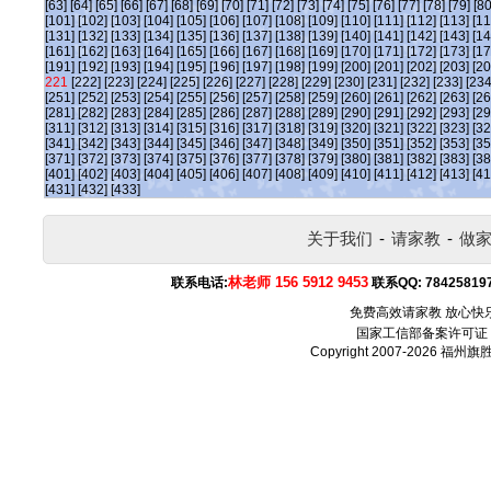
[63]
[64]
[65]
[66]
[67]
[68]
[69]
[70]
[71]
[72]
[73]
[74]
[75]
[76]
[77]
[78]
[79]
[80
[101]
[102]
[103]
[104]
[105]
[106]
[107]
[108]
[109]
[110]
[111]
[112]
[113]
[11
[131]
[132]
[133]
[134]
[135]
[136]
[137]
[138]
[139]
[140]
[141]
[142]
[143]
[14
[161]
[162]
[163]
[164]
[165]
[166]
[167]
[168]
[169]
[170]
[171]
[172]
[173]
[17
[191]
[192]
[193]
[194]
[195]
[196]
[197]
[198]
[199]
[200]
[201]
[202]
[203]
[20
221
[222]
[223]
[224]
[225]
[226]
[227]
[228]
[229]
[230]
[231]
[232]
[233]
[234
[251]
[252]
[253]
[254]
[255]
[256]
[257]
[258]
[259]
[260]
[261]
[262]
[263]
[26
[281]
[282]
[283]
[284]
[285]
[286]
[287]
[288]
[289]
[290]
[291]
[292]
[293]
[29
[311]
[312]
[313]
[314]
[315]
[316]
[317]
[318]
[319]
[320]
[321]
[322]
[323]
[32
[341]
[342]
[343]
[344]
[345]
[346]
[347]
[348]
[349]
[350]
[351]
[352]
[353]
[35
[371]
[372]
[373]
[374]
[375]
[376]
[377]
[378]
[379]
[380]
[381]
[382]
[383]
[38
[401]
[402]
[403]
[404]
[405]
[406]
[407]
[408]
[409]
[410]
[411]
[412]
[413]
[41
[431]
[432]
[433]
关于我们
-
请家教
-
做
林老师 156 5912 9453
联系电话:
联系QQ:
78425819
免费高效请家教 放心快
国家工信部备案许可证
Copyright 2007-2026
福州旗