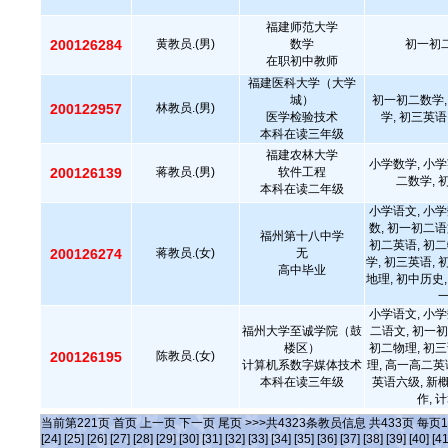
福建师范大学
200126284
黄教员.(男)
数学
初一初二
在职初中教师
福建医科大学（大学
城）
初一初二数学,
200122957
林教员.(男)
医学检验技术
学, 初三英语
本科在读三年级
福建农林大学
小学数学, 小学
200126139
蒋教员.(男)
软件工程
二数学, 
本科在读二年级
小学语文, 小学
数, 初一初二语
福州第十八中学
初二英语, 初二
200126274
蒋教员.(女)
无
学, 初三英语, 
高中毕业
地理, 初中历史,
小学语文, 小学
福州大学至诚学院（鼓
二语文, 初一初
楼区）
初二物理, 初三
200126195
陈教员.(女)
计算机系数字媒体技术
理, 高一高二英
本科在读三年级
英语六级, 新
作, 
当前第
221
页
首页
上一页
下一页
尾页
>>>共
4323
条教员信息 共
433
页 每页
1
[24]
[25]
[26]
[27]
[28]
[29]
[30]
[31]
[32]
[33]
[34]
[35]
[36]
[37]
[38]
[39]
[40]
[41