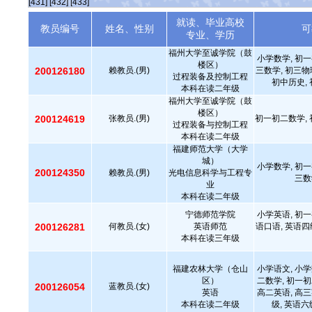
[431]
[432]
[433]
就读、毕业高校
教员编号
姓名、性别
可
专业、学历
福州大学至诚学院（鼓
小学数学, 初一
楼区）
200126180
赖教员.(男)
三数学, 初三物
过程装备及控制工程
初中历史, 
本科在读二年级
福州大学至诚学院（鼓
楼区）
200124619
张教员.(男)
初一初二数学, 
过程装备与控制工程
本科在读二年级
福建师范大学（大学
城）
小学数学, 初一
200124350
赖教员.(男)
光电信息科学与工程专
三数
业
本科在读二年级
宁德师范学院
小学英语, 初一
200126281
何教员.(女)
英语师范
语口语, 英语四
本科在读三年级
福建农林大学（仓山
小学语文, 小学
区）
二数学, 初一初
200126054
蓝教员.(女)
英语
高二英语, 高三
本科在读二年级
级, 英语六