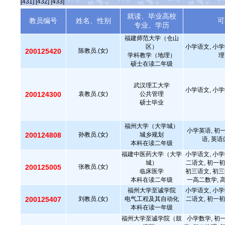
[431]
[432]
[433]
就读、毕业高校
教员编号
姓名、性别
可
专业、学历
福建师范大学（仓山
区）
小学语文, 小学
200125420
陈教员.(女)
学科教学（地理）
理
硕士在读二年级
武汉理工大学
小学语文, 小学
200124300
袁教员.(女)
公共管理
硕士毕业
福州大学（大学城）
小学英语, 初
200124808
孙教员.(女)
城乡规划
语, 英
本科在读二年级
福建中医药大学（大学
小学语文, 小学
城）
二语文, 初一初
200125005
张教员.(女)
临床医学
初三语文, 初三
本科在读二年级
一高二数学, 
福州大学至诚学院
小学语文, 小学
200125407
刘教员.(女)
电气工程及其自动化
二语文, 初一初
本科在读一年级
福州大学至诚学院（鼓
小学数学, 初