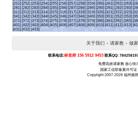
[251]
[252]
[253]
[254]
[255]
[256]
[257]
[258]
[259]
[260]
[261]
[262]
[263]
[26
[281]
[282]
[283]
[284]
[285]
[286]
[287]
[288]
[289]
[290]
[291]
[292]
[293]
[29
[311]
[312]
[313]
[314]
[315]
[316]
[317]
[318]
[319]
[320]
[321]
[322]
[323]
[32
[341]
[342]
[343]
[344]
[345]
[346]
[347]
[348]
[349]
[350]
[351]
[352]
[353]
[35
[371]
[372]
[373]
[374]
[375]
[376]
[377]
[378]
[379]
[380]
[381]
[382]
[383]
[38
[401]
[402]
[403]
[404]
[405]
[406]
[407]
[408]
[409]
[410]
[411]
[412]
[413]
[41
[431]
[432]
[433]
关于我们
-
请家教
-
做
林老师 156 5912 9453
联系电话:
联系QQ:
78425819
免费高效请家教 放心快
国家工信部备案许可证
Copyright 2007-2026
福州旗