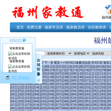
福州
首页
免费注册
最新学员库
最新教员库
在职教师库
福州
请家教客服
ID
做家教客服
当前第
248
页
首页
上一页
下一页
尾页
>>>共
4323
条教员信息 共
433
页 每页
1
[24]
[25]
[26]
[27]
[28]
[29]
[30]
[31]
[32]
[33]
[34]
[35]
[36]
[37]
[38]
[39]
[40]
[41
[63]
[64]
[65]
[66]
[67]
[68]
[69]
[70]
[71]
[72]
[73]
[74]
[75]
[76]
[77]
[78]
[79]
[80
[101]
[102]
[103]
[104]
[105]
[106]
[107]
[108]
[109]
[110]
[111]
[112]
[113]
[11
[131]
[132]
[133]
[134]
[135]
[136]
[137]
[138]
[139]
[140]
[141]
[142]
[143]
[14
[161]
[162]
[163]
[164]
[165]
[166]
[167]
[168]
[169]
[170]
[171]
[172]
[173]
[17
[191]
[192]
[193]
[194]
[195]
[196]
[197]
[198]
[199]
[200]
[201]
[202]
[203]
[20
[221]
[222]
[223]
[224]
[225]
[226]
[227]
[228]
[229]
[230]
[231]
[232]
[233]
[23
[251]
[252]
[253]
[254]
[255]
[256]
[257]
[258]
[259]
[260]
[261]
[262]
[263]
[26
[281]
[282]
[283]
[284]
[285]
[286]
[287]
[288]
[289]
[290]
[291]
[292]
[293]
[29
[311]
[312]
[313]
[314]
[315]
[316]
[317]
[318]
[319]
[320]
[321]
[322]
[323]
[32
[341]
[342]
[343]
[344]
[345]
[346]
[347]
[348]
[349]
[350]
[351]
[352]
[353]
[35
[371]
[372]
[373]
[374]
[375]
[376]
[377]
[378]
[379]
[380]
[381]
[382]
[383]
[38
[401]
[402]
[403]
[404]
[405]
[406]
[407]
[408]
[409]
[410]
[411]
[412]
[413]
[41