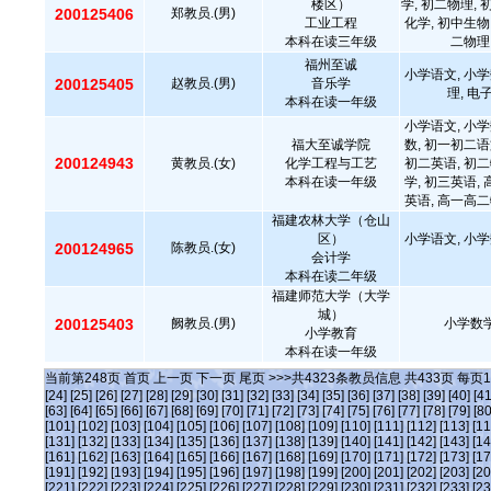
楼区）
学, 初二物理, 
200125406
郑教员.(男)
工业工程
化学, 初中生物
本科在读三年级
二物理
福州至诚
小学语文, 小学
200125405
赵教员.(男)
音乐学
理, 电
本科在读一年级
小学语文, 小学
福大至诚学院
数, 初一初二语
200124943
黄教员.(女)
化学工程与工艺
初二英语, 初二
本科在读一年级
学, 初三英语,
英语, 高一高二
福建农林大学（仓山
区）
小学语文, 小学
200124965
陈教员.(女)
会计学
本科在读二年级
福建师范大学（大学
城）
200125403
阙教员.(男)
小学数学
小学教育
本科在读一年级
当前第
248
页
首页
上一页
下一页
尾页
>>>共
4323
条教员信息 共
433
页 每页
1
[24]
[25]
[26]
[27]
[28]
[29]
[30]
[31]
[32]
[33]
[34]
[35]
[36]
[37]
[38]
[39]
[40]
[41
[63]
[64]
[65]
[66]
[67]
[68]
[69]
[70]
[71]
[72]
[73]
[74]
[75]
[76]
[77]
[78]
[79]
[80
[101]
[102]
[103]
[104]
[105]
[106]
[107]
[108]
[109]
[110]
[111]
[112]
[113]
[11
[131]
[132]
[133]
[134]
[135]
[136]
[137]
[138]
[139]
[140]
[141]
[142]
[143]
[14
[161]
[162]
[163]
[164]
[165]
[166]
[167]
[168]
[169]
[170]
[171]
[172]
[173]
[17
[191]
[192]
[193]
[194]
[195]
[196]
[197]
[198]
[199]
[200]
[201]
[202]
[203]
[20
[221]
[222]
[223]
[224]
[225]
[226]
[227]
[228]
[229]
[230]
[231]
[232]
[233]
[23