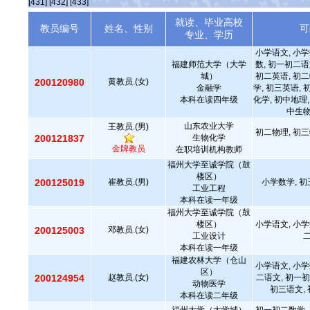
[431]
[432]
[433]
就读、毕业高校
教员编号
姓名、性别
可
专业、学历
小学语文, 小学
福建师范大学（大学
数, 初一初二语
城）
初二英语, 初二
200120980
黄教员.(女)
金融学
学, 初三英语, 
本科在读四年级
化学, 初中地理,
中生物
山东农业大学
王教员.(男)
初二物理, 初三
200121837
生物化学
金牌教员
在职培训机构教师
福州大学至诚学院（鼓
楼区）
200125019
崔教员.(男)
小学数学, 初
工业工程
本科在读一年级
福州大学至诚学院（鼓
楼区）
小学语文, 小学
200125003
邓教员.(女)
工业设计
本科在读一年级
福建农林大学（仓山
小学语文, 小学
区）
200124954
赵教员.(女)
二语文, 初一初
动物医学
初三语文, 
本科在读二年级