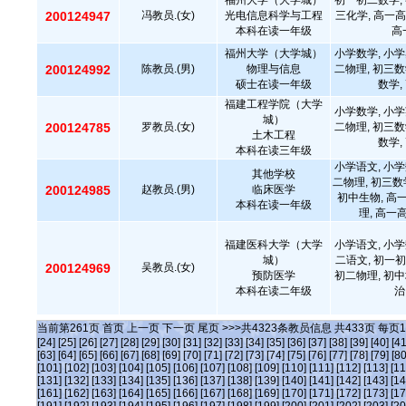
福州大学（大学城）
初一初二数学, 
200124947
冯教员.(女)
光电信息科学与工程
三化学, 高一高
本科在读一年级
高
福州大学（大学城）
小学数学, 小学
200124992
陈教员.(男)
物理与信息
二物理, 初三数
硕士在读一年级
数学,
福建工程学院（大学
小学数学, 小学
城）
200124785
罗教员.(女)
二物理, 初三数
土木工程
数学,
本科在读三年级
小学语文, 小学
其他学校
二物理, 初三数
200124985
赵教员.(男)
临床医学
初中生物, 高
本科在读一年级
理, 高一
福建医科大学（大学
小学语文, 小学
城）
二语文, 初一初
200124969
吴教员.(女)
预防医学
初二物理, 初中
本科在读二年级
治
当前第
261
页
首页
上一页
下一页
尾页
>>>共
4323
条教员信息 共
433
页 每页
1
[24]
[25]
[26]
[27]
[28]
[29]
[30]
[31]
[32]
[33]
[34]
[35]
[36]
[37]
[38]
[39]
[40]
[41
[63]
[64]
[65]
[66]
[67]
[68]
[69]
[70]
[71]
[72]
[73]
[74]
[75]
[76]
[77]
[78]
[79]
[80
[101]
[102]
[103]
[104]
[105]
[106]
[107]
[108]
[109]
[110]
[111]
[112]
[113]
[11
[131]
[132]
[133]
[134]
[135]
[136]
[137]
[138]
[139]
[140]
[141]
[142]
[143]
[14
[161]
[162]
[163]
[164]
[165]
[166]
[167]
[168]
[169]
[170]
[171]
[172]
[173]
[17