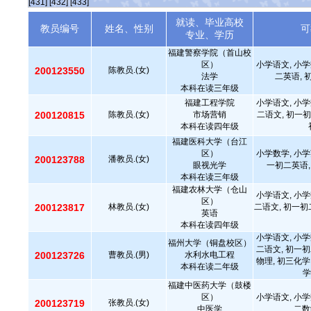
[431]
[432]
[433]
就读、毕业高校
教员编号
姓名、性别
可
专业、学历
福建警察学院（首山校
区）
小学语文, 小学
200123550
陈教员.(女)
法学
二英语, 
本科在读三年级
福建工程学院
小学语文, 小学
200120815
陈教员.(女)
市场营销
二语文, 初一初
本科在读四年级
福建医科大学（台江
区）
小学数学, 小学
200123788
潘教员.(女)
眼视光学
一初二英语,
本科在读三年级
福建农林大学（仓山
小学语文, 小学
区）
200123817
林教员.(女)
二语文, 初一初
英语
本科在读四年级
小学语文, 小学
福州大学（铜盘校区）
二语文, 初一初
200123726
曹教员.(男)
水利水电工程
物理, 初三化学
本科在读二年级
学
福建中医药大学（鼓楼
区）
小学语文, 小学
200123719
张教员.(女)
中医学
二数