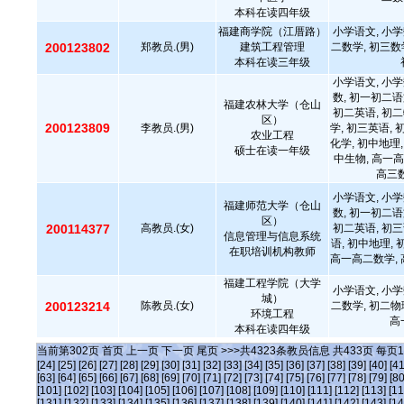
本科在读四年级
福建商学院（江厝路）
小学语文, 小学
200123802
郑教员.(男)
建筑工程管理
二数学, 初三数
本科在读三年级
小学语文, 小学
数, 初一初二语
福建农林大学（仓山
初二英语, 初二
区）
200123809
李教员.(男)
学, 初三英语, 
农业工程
化学, 初中地理,
硕士在读一年级
中生物, 高一高
高三数
小学语文, 小学
福建师范大学（仓山
数, 初一初二语
区）
200114377
高教员.(女)
初二英语, 初三
信息管理与信息系统
语, 初中地理,
在职培训机构教师
高一高二数学, 
福建工程学院（大学
小学语文, 小学
城）
200123214
陈教员.(女)
二数学, 初二物
环境工程
高
本科在读四年级
当前第
302
页
首页
上一页
下一页
尾页
>>>共
4323
条教员信息 共
433
页 每页
1
[24]
[25]
[26]
[27]
[28]
[29]
[30]
[31]
[32]
[33]
[34]
[35]
[36]
[37]
[38]
[39]
[40]
[41
[63]
[64]
[65]
[66]
[67]
[68]
[69]
[70]
[71]
[72]
[73]
[74]
[75]
[76]
[77]
[78]
[79]
[80
[101]
[102]
[103]
[104]
[105]
[106]
[107]
[108]
[109]
[110]
[111]
[112]
[113]
[11
[131]
[132]
[133]
[134]
[135]
[136]
[137]
[138]
[139]
[140]
[141]
[142]
[143]
[14