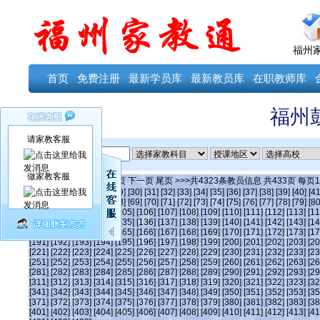
福州
首页
免费注册
最新学员库
最新教员库
在职教师库
福州
请家教客服
ID
做家教客服
当前第
302
页
首页
上一页
下一页
尾页
>>>共
4323
条教员信息 共
433
页 每页
1
[24]
[25]
[26]
[27]
[28]
[29]
[30]
[31]
[32]
[33]
[34]
[35]
[36]
[37]
[38]
[39]
[40]
[41
[63]
[64]
[65]
[66]
[67]
[68]
[69]
[70]
[71]
[72]
[73]
[74]
[75]
[76]
[77]
[78]
[79]
[80
[101]
[102]
[103]
[104]
[105]
[106]
[107]
[108]
[109]
[110]
[111]
[112]
[113]
[11
[131]
[132]
[133]
[134]
[135]
[136]
[137]
[138]
[139]
[140]
[141]
[142]
[143]
[14
[161]
[162]
[163]
[164]
[165]
[166]
[167]
[168]
[169]
[170]
[171]
[172]
[173]
[17
[191]
[192]
[193]
[194]
[195]
[196]
[197]
[198]
[199]
[200]
[201]
[202]
[203]
[20
[221]
[222]
[223]
[224]
[225]
[226]
[227]
[228]
[229]
[230]
[231]
[232]
[233]
[23
[251]
[252]
[253]
[254]
[255]
[256]
[257]
[258]
[259]
[260]
[261]
[262]
[263]
[26
[281]
[282]
[283]
[284]
[285]
[286]
[287]
[288]
[289]
[290]
[291]
[292]
[293]
[29
[311]
[312]
[313]
[314]
[315]
[316]
[317]
[318]
[319]
[320]
[321]
[322]
[323]
[32
[341]
[342]
[343]
[344]
[345]
[346]
[347]
[348]
[349]
[350]
[351]
[352]
[353]
[35
[371]
[372]
[373]
[374]
[375]
[376]
[377]
[378]
[379]
[380]
[381]
[382]
[383]
[38
[401]
[402]
[403]
[404]
[405]
[406]
[407]
[408]
[409]
[410]
[411]
[412]
[413]
[41