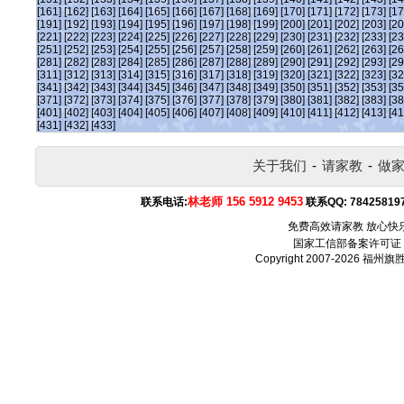
[161]
[162]
[163]
[164]
[165]
[166]
[167]
[168]
[169]
[170]
[171]
[172]
[173]
[17
[191]
[192]
[193]
[194]
[195]
[196]
[197]
[198]
[199]
[200]
[201]
[202]
[203]
[20
[221]
[222]
[223]
[224]
[225]
[226]
[227]
[228]
[229]
[230]
[231]
[232]
[233]
[23
[251]
[252]
[253]
[254]
[255]
[256]
[257]
[258]
[259]
[260]
[261]
[262]
[263]
[26
[281]
[282]
[283]
[284]
[285]
[286]
[287]
[288]
[289]
[290]
[291]
[292]
[293]
[29
[311]
[312]
[313]
[314]
[315]
[316]
[317]
[318]
[319]
[320]
[321]
[322]
[323]
[32
[341]
[342]
[343]
[344]
[345]
[346]
[347]
[348]
[349]
[350]
[351]
[352]
[353]
[35
[371]
[372]
[373]
[374]
[375]
[376]
[377]
[378]
[379]
[380]
[381]
[382]
[383]
[38
[401]
[402]
[403]
[404]
[405]
[406]
[407]
[408]
[409]
[410]
[411]
[412]
[413]
[41
[431]
[432]
[433]
关于我们
-
请家教
-
做
林老师 156 5912 9453
联系电话:
联系QQ:
78425819
免费高效请家教 放心快
国家工信部备案许可证
Copyright 2007-2026
福州旗