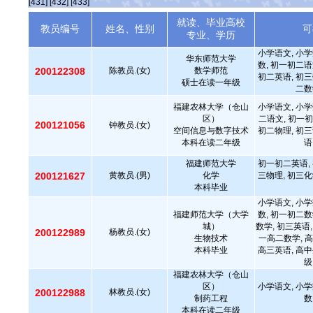
[431]
[432]
[433]
就读、毕业高校
教员编号
姓名、性别
可
专业、学历
小学语文, 小学
华东师范大学
数, 初一初二语
200122308
陈教员.(女)
数学师范
初二英语, 初三
硕士在读一年级
二数
福建农林大学（仓山
小学语文, 小学
区）
二语文, 初一初
200121056
钟教员.(女)
空间信息与数字技术
初二物理, 初三
本科在读二年级
语
福建师范大学
初一初二英语, 
200121627
黄教员.(男)
化学
三物理, 初三化
本科毕业
小学语文, 小学
福建师范大学（大学
数, 初一初二数
城）
数学, 初三英语,
200122989
杨教员.(女)
生物技术
一高二数学, 高
本科毕业
高三英语, 高中
级
福建农林大学（仓山
区）
小学语文, 小学
200122988
林教员.(女)
制药工程
数
本科在读二年级