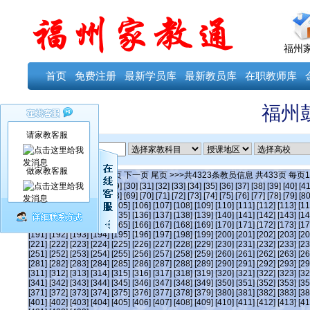
福州
首页
免费注册
最新学员库
最新教员库
在职教师库
福州
请家教客服
ID
做家教客服
当前第
335
页
首页
上一页
下一页
尾页
>>>共
4323
条教员信息 共
433
页 每页
1
[24]
[25]
[26]
[27]
[28]
[29]
[30]
[31]
[32]
[33]
[34]
[35]
[36]
[37]
[38]
[39]
[40]
[41
[63]
[64]
[65]
[66]
[67]
[68]
[69]
[70]
[71]
[72]
[73]
[74]
[75]
[76]
[77]
[78]
[79]
[80
[101]
[102]
[103]
[104]
[105]
[106]
[107]
[108]
[109]
[110]
[111]
[112]
[113]
[11
[131]
[132]
[133]
[134]
[135]
[136]
[137]
[138]
[139]
[140]
[141]
[142]
[143]
[14
[161]
[162]
[163]
[164]
[165]
[166]
[167]
[168]
[169]
[170]
[171]
[172]
[173]
[17
[191]
[192]
[193]
[194]
[195]
[196]
[197]
[198]
[199]
[200]
[201]
[202]
[203]
[20
[221]
[222]
[223]
[224]
[225]
[226]
[227]
[228]
[229]
[230]
[231]
[232]
[233]
[23
[251]
[252]
[253]
[254]
[255]
[256]
[257]
[258]
[259]
[260]
[261]
[262]
[263]
[26
[281]
[282]
[283]
[284]
[285]
[286]
[287]
[288]
[289]
[290]
[291]
[292]
[293]
[29
[311]
[312]
[313]
[314]
[315]
[316]
[317]
[318]
[319]
[320]
[321]
[322]
[323]
[32
[341]
[342]
[343]
[344]
[345]
[346]
[347]
[348]
[349]
[350]
[351]
[352]
[353]
[35
[371]
[372]
[373]
[374]
[375]
[376]
[377]
[378]
[379]
[380]
[381]
[382]
[383]
[38
[401]
[402]
[403]
[404]
[405]
[406]
[407]
[408]
[409]
[410]
[411]
[412]
[413]
[41