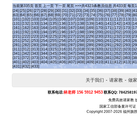
当前第
335
页
首页
上一页
下一页
尾页
>>>共
4323
条教员信息 共
433
页 每页
1
[24]
[25]
[26]
[27]
[28]
[29]
[30]
[31]
[32]
[33]
[34]
[35]
[36]
[37]
[38]
[39]
[40]
[41
[63]
[64]
[65]
[66]
[67]
[68]
[69]
[70]
[71]
[72]
[73]
[74]
[75]
[76]
[77]
[78]
[79]
[80
[101]
[102]
[103]
[104]
[105]
[106]
[107]
[108]
[109]
[110]
[111]
[112]
[113]
[11
[131]
[132]
[133]
[134]
[135]
[136]
[137]
[138]
[139]
[140]
[141]
[142]
[143]
[14
[161]
[162]
[163]
[164]
[165]
[166]
[167]
[168]
[169]
[170]
[171]
[172]
[173]
[17
[191]
[192]
[193]
[194]
[195]
[196]
[197]
[198]
[199]
[200]
[201]
[202]
[203]
[20
[221]
[222]
[223]
[224]
[225]
[226]
[227]
[228]
[229]
[230]
[231]
[232]
[233]
[23
[251]
[252]
[253]
[254]
[255]
[256]
[257]
[258]
[259]
[260]
[261]
[262]
[263]
[26
[281]
[282]
[283]
[284]
[285]
[286]
[287]
[288]
[289]
[290]
[291]
[292]
[293]
[29
[311]
[312]
[313]
[314]
[315]
[316]
[317]
[318]
[319]
[320]
[321]
[322]
[323]
[32
[341]
[342]
[343]
[344]
[345]
[346]
[347]
[348]
[349]
[350]
[351]
[352]
[353]
[35
[371]
[372]
[373]
[374]
[375]
[376]
[377]
[378]
[379]
[380]
[381]
[382]
[383]
[38
[401]
[402]
[403]
[404]
[405]
[406]
[407]
[408]
[409]
[410]
[411]
[412]
[413]
[41
[431]
[432]
[433]
关于我们
-
请家教
-
做
林老师 156 5912 9453
联系电话:
联系QQ:
78425819
免费高效请家教 
国家工信部备案许可证
Copyright 2007-2026
福州旗