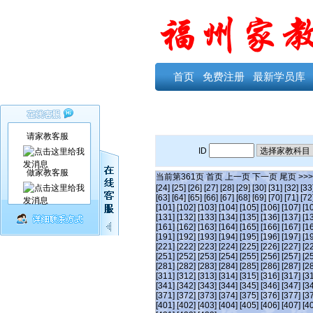
首页
免费注册
最新学员库
请家教客服
ID
做家教客服
当前第
361
页
首页
上一页
下一页
尾页
>>
[24]
[25]
[26]
[27]
[28]
[29]
[30]
[31]
[32]
[33
[63]
[64]
[65]
[66]
[67]
[68]
[69]
[70]
[71]
[72
[101]
[102]
[103]
[104]
[105]
[106]
[107]
[1
[131]
[132]
[133]
[134]
[135]
[136]
[137]
[1
[161]
[162]
[163]
[164]
[165]
[166]
[167]
[1
[191]
[192]
[193]
[194]
[195]
[196]
[197]
[1
[221]
[222]
[223]
[224]
[225]
[226]
[227]
[2
[251]
[252]
[253]
[254]
[255]
[256]
[257]
[2
[281]
[282]
[283]
[284]
[285]
[286]
[287]
[2
[311]
[312]
[313]
[314]
[315]
[316]
[317]
[3
[341]
[342]
[343]
[344]
[345]
[346]
[347]
[3
[371]
[372]
[373]
[374]
[375]
[376]
[377]
[3
[401]
[402]
[403]
[404]
[405]
[406]
[407]
[4