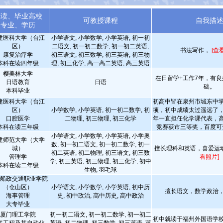
就读、毕业高校
可教授课程
自我描
专业、学历
建医科大学（台江
小学语文, 小学数学, 小学英语, 初一初
区）
二语文, 初一初二数学, 初一初二英语,
书法写作，
[查
康复治疗学
初三语文, 初三数学, 初三英语, 初三物
本科在读四年级
理, 初三化学, 高一高二英语, 高三英语
樱美林大学
在日留学+工作7年，有
日语教育
日语
础。
本科毕业
建医科大学（台江
初高中皆在泉州市城东中
区）
小学数学, 小学英语, 初一初二数学, 初
项，初中成绩太过遥远了
口腔医学
二物理, 初三物理, 初三化学
年一直担任化学课代表，
本科在读三年级
竞赛获市三等奖，百度
小学语文, 小学数学, 小学英语, 小学奥
建师范大学（大学
数, 初一初二语文, 初一初二数学, 初一
城）
擅长理科和英语，喜爱运
初二英语, 初二物理, 初三语文, 初三数
管理学
看照片]
学, 初三英语, 初三物理, 初三化学, 初中
本科在读二年级
生物, 羽毛球
船政交通职业学院
（仓山区）
小学语文, 小学数学, 小学英语, 初中历
擅长语文，数学政治
海事管理
史, 初中政治, 高中历史, 高中政治
大专毕业
厦门理工学院
初一初二语文, 初一初二数学, 初一初二
初中就读于福州外国语学