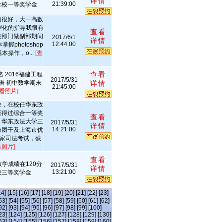
详情
21:39:00
拿校一等奖学金
的很好，大一高数
理化的指导我很有
查看
院部门做副部期间
2017/6/1
详情
12:44:00
握photoshop
本操作，o...
[查
查看
 2016福建工程
2017/5/31
语 初中数学期末
详情
21:45:00
查看照片]
业，在校任华东政
获得过综合一等奖
查看
，华东政法大学三
2017/5/31
详情
14:21:00
秀团干及上海市优
国家司法考试，获
看照片]
查看
学成绩在120分
2017/5/31
详情
13:21:00
校三等奖学金
14]
[15]
[16]
[17]
[18]
[19]
[20]
[21]
[22]
[23]
53]
[54]
[55]
[56]
[57]
[58]
[59]
[60]
[61]
[62]
92]
[93]
[94]
[95]
[96]
[97]
[98]
[99]
[100]
23]
[124]
[125]
[126]
[127]
[128]
[129]
[130]
53]
[154]
[155]
[156]
[157]
[158]
[159]
[160]