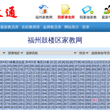
福州家教网
我要请老师
我要做家教
最新
最新教员库
在职教师库
金牌教员库
网站简介
登录
福州鼓楼区家教网
>共
4323
条教员信息 共
433
页 每页
10
条
[1]
[2]
[3]
[4]
[5]
[6]
[7]
[8]
[9]
[10]
[11]
[12]
[13]
[
]
[34]
[35]
[36]
[37]
[38]
[39]
[40]
[41]
[42]
[43]
[44]
[45]
[46]
[47]
[48]
[49]
[50]
[51]
[52]
[
]
[73]
[74]
[75]
[76]
[77]
[78]
[79]
[80]
[81]
[82]
[83]
[84]
[85]
[86]
[87]
[88]
[89]
[90]
[91]
[
08]
[109]
[110]
[111]
[112]
[113]
[114]
[115]
[116]
[117]
[118]
[119]
[120]
[121]
[122]
[1
38]
[139]
[140]
[141]
[142]
[143]
[144]
[145]
[146]
[147]
[148]
[149]
[150]
[151]
[152]
[1
68]
[169]
[170]
[171]
[172]
[173]
[174]
[175]
[176]
[177]
[178]
[179]
[180]
[181]
[182]
[1
98]
[199]
[200]
[201]
[202]
[203]
[204]
[205]
[206]
[207]
[208]
[209]
[210]
[211]
[212]
[2
28]
[229]
[230]
[231]
[232]
[233]
[234]
[235]
[236]
[237]
[238]
[239]
[240]
[241]
[242]
[2
58]
[259]
[260]
[261]
[262]
[263]
[264]
[265]
[266]
[267]
[268]
[269]
[270]
[271]
[272]
[2
88]
[289]
[290]
[291]
[292]
[293]
[294]
[295]
[296]
[297]
[298]
[299]
[300]
[301]
[302]
[3
18]
[319]
[320]
[321]
[322]
[323]
[324]
[325]
[326]
[327]
[328]
[329]
[330]
[331]
[332]
[3
48]
[349]
[350]
[351]
[352]
[353]
[354]
[355]
[356]
[357]
[358]
[359]
[360]
361
[362]
[36
78]
[379]
[380]
[381]
[382]
[383]
[384]
[385]
[386]
[387]
[388]
[389]
[390]
[391]
[392]
[3
08]
[409]
[410]
[411]
[412]
[413]
[414]
[415]
[416]
[417]
[418]
[419]
[420]
[421]
[422]
[4