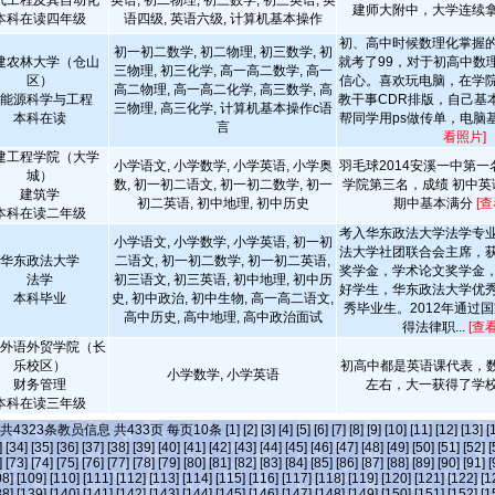
气工程及其自动化
英语, 初二物理, 初三数学, 初三英语, 英
建师大附中，大学连续
本科在读四年级
语四级, 英语六级, 计算机基本操作
初、高中时候数理化掌握
初一初二数学, 初二物理, 初三数学, 初
建农林大学（仓山
就考了99，对于初高中数
三物理, 初三化学, 高一高二数学, 高一
区）
信心。喜欢玩电脑，在学
高二物理, 高一高二化学, 高三数学, 高
能源科学与工程
教干事CDR排版，自己基本掌
三物理, 高三化学, 计算机基本操作c语
本科在读
帮同学用ps做传单，电脑基
言
看照片]
建工程学院（大学
小学语文, 小学数学, 小学英语, 小学奥
羽毛球2014安溪一中第一名
城）
数, 初一初二语文, 初一初二数学, 初一
学院第三名，成绩 初中英
建筑学
初二英语, 初中地理, 初中历史
期中基本满分
[
本科在读二年级
考入华东政法大学法学专
小学语文, 小学数学, 小学英语, 初一初
法大学社团联合会主席，
华东政法大学
二语文, 初一初二数学, 初一初二英语,
奖学金，学术论文奖学金
法学
初三语文, 初三英语, 初中地理, 初中历
好学生，华东政法大学优
本科毕业
史, 初中政治, 初中生物, 高一高二语文,
秀毕业生。2012年通过
高中历史, 高中地理, 高中政治面试
得法律职...
[查
外语外贸学院（长
乐校区）
初高中都是英语课代表，数
小学数学, 小学英语
财务管理
左右，大一获得了学
本科在读三年级
>共
4323
条教员信息 共
433
页 每页
10
条
[1]
[2]
[3]
[4]
[5]
[6]
[7]
[8]
[9]
[10]
[11]
[12]
[13]
[
]
[34]
[35]
[36]
[37]
[38]
[39]
[40]
[41]
[42]
[43]
[44]
[45]
[46]
[47]
[48]
[49]
[50]
[51]
[52]
[
]
[73]
[74]
[75]
[76]
[77]
[78]
[79]
[80]
[81]
[82]
[83]
[84]
[85]
[86]
[87]
[88]
[89]
[90]
[91]
[
08]
[109]
[110]
[111]
[112]
[113]
[114]
[115]
[116]
[117]
[118]
[119]
[120]
[121]
[122]
[1
38]
[139]
[140]
[141]
[142]
[143]
[144]
[145]
[146]
[147]
[148]
[149]
[150]
[151]
[152]
[1