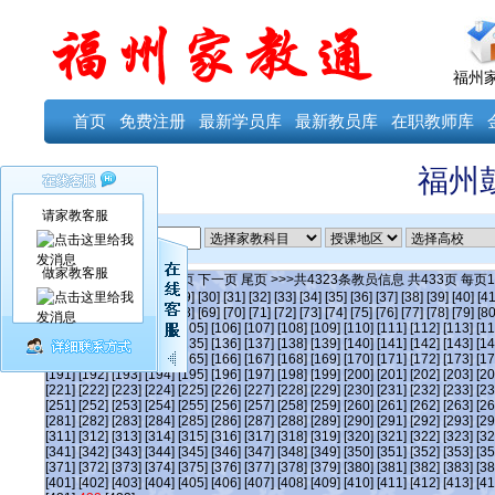
福州
首页
免费注册
最新学员库
最新教员库
在职教师库
福州
请家教客服
ID
做家教客服
当前第
432
页
首页
上一页
下一页
尾页
>>>共
4323
条教员信息 共
433
页 每页
1
[24]
[25]
[26]
[27]
[28]
[29]
[30]
[31]
[32]
[33]
[34]
[35]
[36]
[37]
[38]
[39]
[40]
[41
[63]
[64]
[65]
[66]
[67]
[68]
[69]
[70]
[71]
[72]
[73]
[74]
[75]
[76]
[77]
[78]
[79]
[80
[101]
[102]
[103]
[104]
[105]
[106]
[107]
[108]
[109]
[110]
[111]
[112]
[113]
[11
[131]
[132]
[133]
[134]
[135]
[136]
[137]
[138]
[139]
[140]
[141]
[142]
[143]
[14
[161]
[162]
[163]
[164]
[165]
[166]
[167]
[168]
[169]
[170]
[171]
[172]
[173]
[17
[191]
[192]
[193]
[194]
[195]
[196]
[197]
[198]
[199]
[200]
[201]
[202]
[203]
[20
[221]
[222]
[223]
[224]
[225]
[226]
[227]
[228]
[229]
[230]
[231]
[232]
[233]
[23
[251]
[252]
[253]
[254]
[255]
[256]
[257]
[258]
[259]
[260]
[261]
[262]
[263]
[26
[281]
[282]
[283]
[284]
[285]
[286]
[287]
[288]
[289]
[290]
[291]
[292]
[293]
[29
[311]
[312]
[313]
[314]
[315]
[316]
[317]
[318]
[319]
[320]
[321]
[322]
[323]
[32
[341]
[342]
[343]
[344]
[345]
[346]
[347]
[348]
[349]
[350]
[351]
[352]
[353]
[35
[371]
[372]
[373]
[374]
[375]
[376]
[377]
[378]
[379]
[380]
[381]
[382]
[383]
[38
[401]
[402]
[403]
[404]
[405]
[406]
[407]
[408]
[409]
[410]
[411]
[412]
[413]
[41