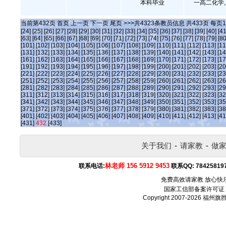
本科毕业
一高二化学,
当前第
432
页
首页
上一页
下一页
尾页
>>>共
4323
条教员信息 共
433
页 每页
1
[24]
[25]
[26]
[27]
[28]
[29]
[30]
[31]
[32]
[33]
[34]
[35]
[36]
[37]
[38]
[39]
[40]
[41
[63]
[64]
[65]
[66]
[67]
[68]
[69]
[70]
[71]
[72]
[73]
[74]
[75]
[76]
[77]
[78]
[79]
[80
[101]
[102]
[103]
[104]
[105]
[106]
[107]
[108]
[109]
[110]
[111]
[112]
[113]
[11
[131]
[132]
[133]
[134]
[135]
[136]
[137]
[138]
[139]
[140]
[141]
[142]
[143]
[14
[161]
[162]
[163]
[164]
[165]
[166]
[167]
[168]
[169]
[170]
[171]
[172]
[173]
[17
[191]
[192]
[193]
[194]
[195]
[196]
[197]
[198]
[199]
[200]
[201]
[202]
[203]
[20
[221]
[222]
[223]
[224]
[225]
[226]
[227]
[228]
[229]
[230]
[231]
[232]
[233]
[23
[251]
[252]
[253]
[254]
[255]
[256]
[257]
[258]
[259]
[260]
[261]
[262]
[263]
[26
[281]
[282]
[283]
[284]
[285]
[286]
[287]
[288]
[289]
[290]
[291]
[292]
[293]
[29
[311]
[312]
[313]
[314]
[315]
[316]
[317]
[318]
[319]
[320]
[321]
[322]
[323]
[32
[341]
[342]
[343]
[344]
[345]
[346]
[347]
[348]
[349]
[350]
[351]
[352]
[353]
[35
[371]
[372]
[373]
[374]
[375]
[376]
[377]
[378]
[379]
[380]
[381]
[382]
[383]
[38
[401]
[402]
[403]
[404]
[405]
[406]
[407]
[408]
[409]
[410]
[411]
[412]
[413]
[41
[431]
432
[433]
关于我们
-
请家教
-
做
林老师 156 5912 9453
联系电话:
联系QQ:
78425819
免费高效请家教 放心快
国家工信部备案许可证
Copyright 2007-2026
福州旗