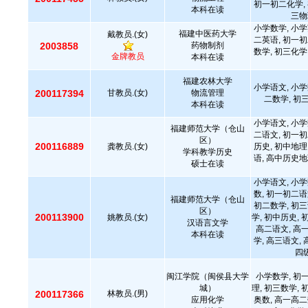
初一初二化学, 
本科在读
三物
小学数学, 小学
福建中医药大学
戴教员.(女)
二英语, 初一初
2003858
药物制剂
数学, 初三化学
金牌教员
本科在读
福建农林大学
小学语文, 小学
200117394
甘教员.(女)
物流管理
二数学, 初
本科在读
小学语文, 小学
福建师范大学（仓山
二语文, 初一初
区）
200116889
龚教员.(女)
历史, 初中地理
学科教学历史
语, 高中历史地
硕士在读
小学语文, 小学
数, 初一初二语
福建师范大学（仓山
初二数学, 初三
区）
200113900
姚教员.(女)
学, 初中历史, 
汉语言文学
高二语文, 高
本科在读
学, 高三语文,
四级
闽江学院（闽侯县大学
小学数学, 初
城）
理, 初三数学, 
200117366
林教员.(男)
应用化学
奥数, 高一高二