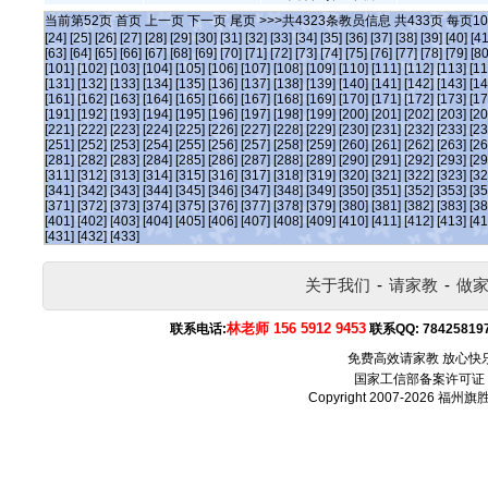
当前第
52
页
首页
上一页
下一页
尾页
>>>共
4323
条教员信息 共
433
页 每页
10
[24]
[25]
[26]
[27]
[28]
[29]
[30]
[31]
[32]
[33]
[34]
[35]
[36]
[37]
[38]
[39]
[40]
[41
[63]
[64]
[65]
[66]
[67]
[68]
[69]
[70]
[71]
[72]
[73]
[74]
[75]
[76]
[77]
[78]
[79]
[80
[101]
[102]
[103]
[104]
[105]
[106]
[107]
[108]
[109]
[110]
[111]
[112]
[113]
[11
[131]
[132]
[133]
[134]
[135]
[136]
[137]
[138]
[139]
[140]
[141]
[142]
[143]
[14
[161]
[162]
[163]
[164]
[165]
[166]
[167]
[168]
[169]
[170]
[171]
[172]
[173]
[17
[191]
[192]
[193]
[194]
[195]
[196]
[197]
[198]
[199]
[200]
[201]
[202]
[203]
[20
[221]
[222]
[223]
[224]
[225]
[226]
[227]
[228]
[229]
[230]
[231]
[232]
[233]
[23
[251]
[252]
[253]
[254]
[255]
[256]
[257]
[258]
[259]
[260]
[261]
[262]
[263]
[26
[281]
[282]
[283]
[284]
[285]
[286]
[287]
[288]
[289]
[290]
[291]
[292]
[293]
[29
[311]
[312]
[313]
[314]
[315]
[316]
[317]
[318]
[319]
[320]
[321]
[322]
[323]
[32
[341]
[342]
[343]
[344]
[345]
[346]
[347]
[348]
[349]
[350]
[351]
[352]
[353]
[35
[371]
[372]
[373]
[374]
[375]
[376]
[377]
[378]
[379]
[380]
[381]
[382]
[383]
[38
[401]
[402]
[403]
[404]
[405]
[406]
[407]
[408]
[409]
[410]
[411]
[412]
[413]
[41
[431]
[432]
[433]
关于我们
-
请家教
-
做
林老师 156 5912 9453
联系电话:
联系QQ:
78425819
免费高效请家教 放心快
国家工信部备案许可证
Copyright 2007-2026
福州旗