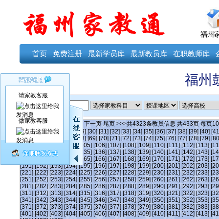
福州
首页
免费注册
最新学员库
最新教员库
在职教师库
福州
请家教客服
ID
做家教客服
当前第
52
页
首页
上一页
下一页
尾页
>>>共
4323
条教员信息 共
433
页 每页
10
[24]
[25]
[26]
[27]
[28]
[29]
[30]
[31]
[32]
[33]
[34]
[35]
[36]
[37]
[38]
[39]
[40]
[41
[63]
[64]
[65]
[66]
[67]
[68]
[69]
[70]
[71]
[72]
[73]
[74]
[75]
[76]
[77]
[78]
[79]
[80
[101]
[102]
[103]
[104]
[105]
[106]
[107]
[108]
[109]
[110]
[111]
[112]
[113]
[11
[131]
[132]
[133]
[134]
[135]
[136]
[137]
[138]
[139]
[140]
[141]
[142]
[143]
[14
[161]
[162]
[163]
[164]
[165]
[166]
[167]
[168]
[169]
[170]
[171]
[172]
[173]
[17
[191]
[192]
[193]
[194]
[195]
[196]
[197]
[198]
[199]
[200]
[201]
[202]
[203]
[20
[221]
[222]
[223]
[224]
[225]
[226]
[227]
[228]
[229]
[230]
[231]
[232]
[233]
[23
[251]
[252]
[253]
[254]
[255]
[256]
[257]
[258]
[259]
[260]
[261]
[262]
[263]
[26
[281]
[282]
[283]
[284]
[285]
[286]
[287]
[288]
[289]
[290]
[291]
[292]
[293]
[29
[311]
[312]
[313]
[314]
[315]
[316]
[317]
[318]
[319]
[320]
[321]
[322]
[323]
[32
[341]
[342]
[343]
[344]
[345]
[346]
[347]
[348]
[349]
[350]
[351]
[352]
[353]
[35
[371]
[372]
[373]
[374]
[375]
[376]
[377]
[378]
[379]
[380]
[381]
[382]
[383]
[38
[401]
[402]
[403]
[404]
[405]
[406]
[407]
[408]
[409]
[410]
[411]
[412]
[413]
[41