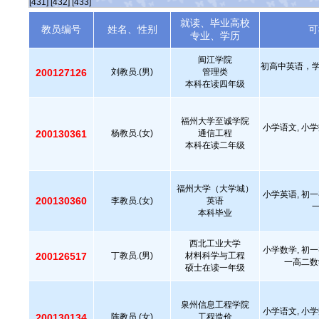
[431]
[432]
[433]
就读、毕业高校
教员编号
姓名、性别
可
专业、学历
闽江学院
初高中英语，
200127126
刘教员.(男)
管理类
本科在读四年级
福州大学至诚学院
小学语文, 小学
200130361
杨教员.(女)
通信工程
本科在读二年级
福州大学（大学城）
小学英语, 初一
200130360
李教员.(女)
英语
本科毕业
西北工业大学
小学数学, 初一
200126517
丁教员.(男)
材料科学与工程
一高二数
硕士在读一年级
泉州信息工程学院
小学语文, 小学
200130134
陈教员.(女)
工程造价