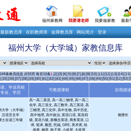
福州家教网
我要请老师
我要做家教
最新
最新教员库
在职教师库
金牌教员库
网站简介
登录
福州大学（大学城）家教信息库
549
条教员信息 共
55
页 每页
10
条
1
[2]
[3]
[4]
[5]
[6]
[7]
[8]
[9]
[10]
[11]
[12]
[13]
[14]
[15]
]
[35]
[36]
[37]
[38]
[39]
[40]
[41]
[42]
[43]
[44]
[45]
[46]
[47]
[48]
[49]
[50]
[51]
[52]
[53]
[
就读、毕业高校
可教授课程
自我描
专业、学历
高一高二英语, 高一高二物理, 高一高二
化学, 高三语文, 高三数学, 高三英语, 高
州大学（大学城）
三物理, 高三化学, 高中生物, 高中历史,
汉语言文学
高中地理, 高中政治, 英语口语, 英语四
都擅长
硕士在读三年级
级, 英语六级, 新概念英语, 商务英语, 口
译, 笔译, 雅思, 托福, GRE, 美术类, 绘
画类, 钢琴, 电子琴, 小提琴, 大提琴