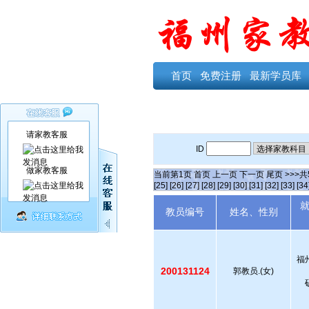
首页
免费注册
最新学员库
请家教客服
ID
做家教客服
当前第
1
页
首页
上一页
下一页
尾页
>>>共
[25]
[26]
[27]
[28]
[29]
[30]
[31]
[32]
[33]
[34
教员编号
姓名、性别
福
200131124
郭教员.(女)