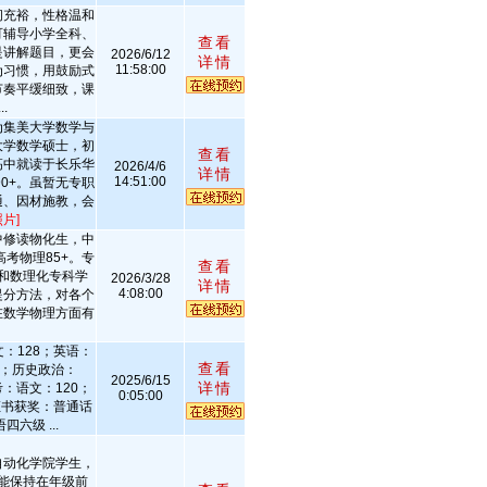
间充裕，性格温和
可辅导小学全科、
查看
是讲解题目，更会
2026/6/12
详情
11:58:00
为习惯，用鼓励式
节奏平缓细致，课
.
为集美大学数学与
大学数学硕士，初
查看
高中就读于长乐华
2026/4/6
详情
14:51:00
90+。虽暂无专职
通、因材施教，会
片]
中修读物化生，中
高考物理85+。专
查看
和数理化专科学
2026/3/28
详情
4:08:00
提分方法，对各个
在数学物理方面有
：128；英语：
查看
A；历史政治：
2025/6/15
详情
考：语文：120；
0:05:00
 证书获奖：普通话
六级 ...
自动化学院学生，
能保持在年级前