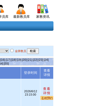
学员库
最新教员库
家教资讯
金牌教员
[16]
[17]
[18]
[19]
[20]
[21]
[22]
[23]
[24]
54]
[55]
查看
述
登录时间
详情
查看
2026/6/12
详情
23:15:00