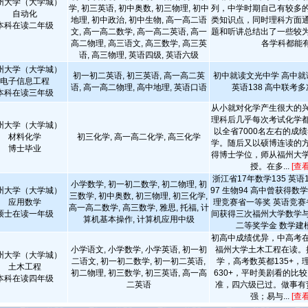
州大学（大学城）
学, 初三英语, 初中奥数, 初三物理, 初中
列，中学时期自己有较多
自动化
地理, 初中政治, 初中生物, 高一高二语
类知识点，同时理科方面
本科在读二年级
文, 高一高二数学, 高一高二英语, 高一
题和听讲总结出了一些较
高二物理, 高三语文, 高三数学, 高三英
各学科都能有.
语, 高三物理, 英语四级, 英语六级
州大学（大学城）
初一初二英语, 初三英语, 高一高二英
初中就读文光中学 高中就
电子信息工程
语, 高一高二物理, 高中地理, 英语口语
英语138 高中联考
本科在读三年级
从小就对化学产生很大的
理科后几乎每次考试化学
州大学（大学城）
以全省7000名左右的成
材料化学
初三化学, 高一高二化学, 高三化学
学。随后又以硕博连读的
博士毕业
得博士学位，师从福州大
授。在多...
[查
浙江省17年数学135 英语1
小学数学, 初一初二数学, 初二物理, 初
州大学（大学城）
97 生物94 高中曾获得数
三数学, 初中奥数, 初三物理, 初三化学,
应用数学
理竞赛省一等奖 英语竞赛
高一高二数学, 高三数学, 雅思, 托福, 计
硕士在读一年级
间获得三次福州大学数学
算机基本操作, 计算机应用中级
二等奖学金 数学建模
初高中成绩优异，中高考
小学语文, 小学数学, 小学英语, 初一初
福州大学土木工程在读。
州大学（大学城）
二语文, 初一初二数学, 初一初二英语,
学，高考数英都135+，理
土木工程
初二物理, 初三数学, 初三英语, 高一高
630+，平时美剧看的比
本科在读四年级
二英语
准，四六级已过。做事有
强；易与...
[查