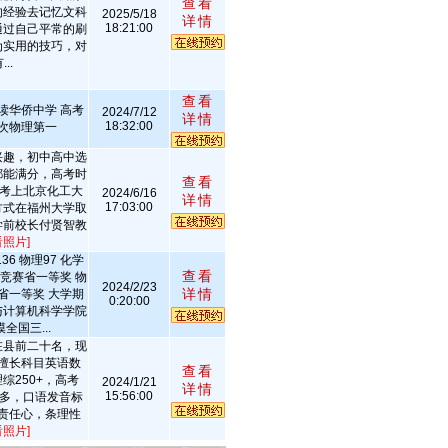
查看
的经验去记忆文科
2025/5/18
详情
18:21:00
通过自己平常的刷
为实用的技巧，对
..
查看
读华侨中学 高考
2024/7/12
详情
18:32:00
多次物理第一
兴趣，初中高中选
都能满分，高考时
查看
绩考上北京化工大
2024/6/16
详情
17:03:00
方式在福州大学取
学前校长付贤智教
看照片]
36 物理97 化学
查看
学竞赛省一等奖 物
2024/2/23
详情
省一等奖 大学期
0:20:00
与计算机科学学院
全国三...
在县前二十名，现
擅长科目英语数
查看
综250+，高考
2024/1/21
详情
15:56:00
较多，口语发音标
责任心，条理性
看照片]