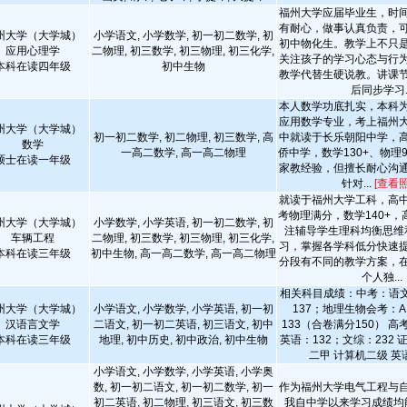
福州大学应届毕业生，时
有耐心，做事认真负责，
州大学（大学城）
小学语文, 小学数学, 初一初二数学, 初
初中物化生。教学上不只
应用心理学
二物理, 初三数学, 初三物理, 初三化学,
关注孩子的学习心态与行
本科在读四年级
初中生物
教学代替生硬说教。讲课
后同步学习..
本人数学功底扎实，本科
应用数学专业，考上福州
州大学（大学城）
初一初二数学, 初二物理, 初三数学, 高
中就读于长乐朝阳中学，
数学
一高二数学, 高一高二物理
侨中学，数学130+、物理
硕士在读一年级
家教经验，但擅长耐心沟
针对...
[查看照
就读于福州大学工科，高
考物理满分，数学140+，
州大学（大学城）
小学数学, 小学英语, 初一初二数学, 初
注辅导学生理科均衡思维
车辆工程
二物理, 初三数学, 初三物理, 初三化学,
习，掌握各学科低分快速
本科在读三年级
初中生物, 高一高二数学, 高一高二物理
分段有不同的教学方案，
个人独...
相关科目成绩：中考：语文
州大学（大学城）
小学语文, 小学数学, 小学英语, 初一初
137；地理生物会考：
汉语言文学
二语文, 初一初二英语, 初三语文, 初中
133（合卷满分150） 高
本科在读三年级
地理, 初中历史, 初中政治, 初中生物
英语：132；文综：232
二甲 计算机二级 英语四
小学语文, 小学数学, 小学英语, 小学奥
数, 初一初二语文, 初一初二数学, 初一
作为福州大学电气工程与
初二英语, 初二物理, 初三语文, 初三数
我自中学以来学习成绩均