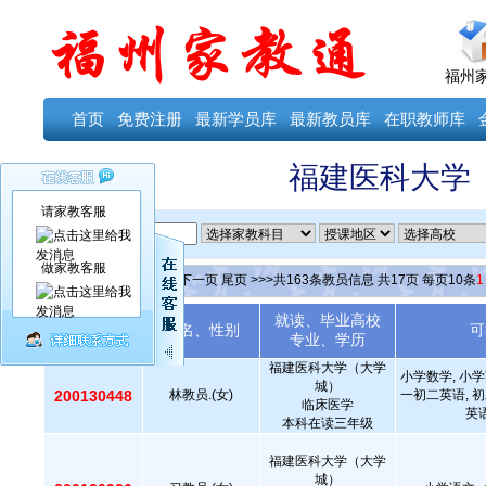
福州
首页
免费注册
最新学员库
最新教员库
在职教师库
福建医科大学
请家教客服
ID
做家教客服
当前第
1
页
首页
上一页
下一页
尾页
>>>共
163
条教员信息 共
17
页 每页
10
条
1
就读、毕业高校
教员编号
姓名、性别
可
专业、学历
福建医科大学（大学
小学数学, 小学
城）
200130448
林教员.(女)
一初二英语, 初
临床医学
英语
本科在读三年级
福建医科大学（大学
城）