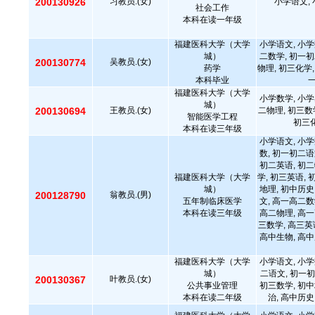
200130926
习教员.(女)
小学语文, 
社会工作
本科在读一年级
福建医科大学（大学
小学语文, 小学
城）
二数学, 初一初
200130774
吴教员.(女)
药学
物理, 初三化学,
本科毕业
福建医科大学（大学
小学数学, 小学
城）
200130694
王教员.(女)
二物理, 初三数
智能医学工程
初三化
本科在读三年级
小学语文, 小学
数, 初一初二语
初二英语, 初二
福建医科大学（大学
学, 初三英语, 
城）
地理, 初中历史
200128790
翁教员.(男)
五年制临床医学
文, 高一高二数
本科在读三年级
高二物理, 高一
三数学, 高三英
高中生物, 高中
福建医科大学（大学
小学语文, 小学
城）
二语文, 初一初
200130367
叶教员.(女)
公共事业管理
初三数学, 初中
本科在读二年级
治, 高中历史