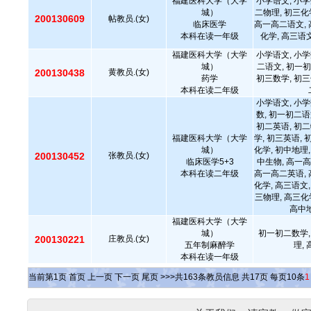
福建医科大学（大学
小学语文, 小学
城）
二物理, 初三化
200130609
帖教员.(女)
临床医学
高一高二语文, 
本科在读一年级
化学, 高三语
福建医科大学（大学
小学语文, 小学
城）
二语文, 初一初
200130438
黄教员.(女)
药学
初三数学, 初三
本科在读二年级
小学语文, 小学
数, 初一初二语
初二英语, 初二
福建医科大学（大学
学, 初三英语, 
城）
化学, 初中地理,
200130452
张教员.(女)
临床医学5+3
中生物, 高一高
本科在读二年级
高一高二英语, 
化学, 高三语文,
三物理, 高三化
高中地
福建医科大学（大学
城）
初一初二数学,
200130221
庄教员.(女)
五年制麻醉学
理,
本科在读一年级
当前第
1
页
首页
上一页
下一页
尾页
>>>共
163
条教员信息 共
17
页 每页
10
条
1