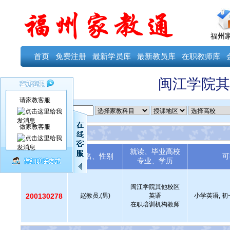
福州
首页
免费注册
最新学员库
最新教员库
在职教师库
闽江学院其
请家教客服
ID
做家教客服
就读、毕业高校
教员编号
姓名、性别
可
专业、学历
闽江学院其他校区
200130278
赵教员.(男)
英语
小学英语, 初
在职培训机构教师