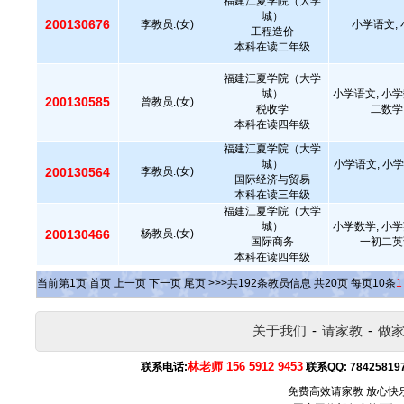
福建江夏学院（大学
城）
200130676
李教员.(女)
小学语文, 
工程造价
本科在读二年级
福建江夏学院（大学
城）
小学语文, 小学
200130585
曾教员.(女)
税收学
二数学
本科在读四年级
福建江夏学院（大学
城）
小学语文, 小学
200130564
李教员.(女)
国际经济与贸易
本科在读三年级
福建江夏学院（大学
城）
小学数学, 小学
200130466
杨教员.(女)
国际商务
一初二英
本科在读四年级
当前第
1
页
首页
上一页
下一页
尾页
>>>共
192
条教员信息 共
20
页 每页
10
条
1
关于我们
-
请家教
-
做
林老师 156 5912 9453
联系电话:
联系QQ:
78425819
免费高效请家教 放心快