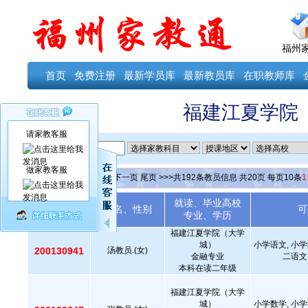
福州
首页
免费注册
最新学员库
最新教员库
在职教师库
福建江夏学院
请家教客服
ID
做家教客服
当前第
1
页
首页
上一页
下一页
尾页
>>>共
192
条教员信息 共
20
页 每页
10
条
1
就读、毕业高校
教员编号
姓名、性别
可
专业、学历
福建江夏学院（大学
城）
小学语文, 小学
200130941
汤教员.(女)
金融专业
二语文
本科在读二年级
福建江夏学院（大学
城）
小学数学, 小学