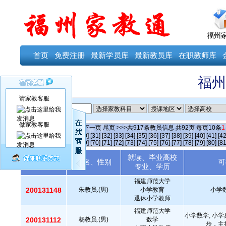
福州
首页
免费注册
最新学员库
最新教员库
在职教师库
福州
请家教客服
ID
做家教客服
当前第
1
页
首页
上一页
下一页
尾页
>>>共
917
条教员信息 共
92
页 每页
10
条
1
[25]
[26]
[27]
[28]
[29]
[30]
[31]
[32]
[33]
[34]
[35]
[36]
[37]
[38]
[39]
[40]
[41]
[42
[64]
[65]
[66]
[67]
[68]
[69]
[70]
[71]
[72]
[73]
[74]
[75]
[76]
[77]
[78]
[79]
[80]
[81
就读、毕业高校
教员编号
姓名、性别
可
专业、学历
福建师范大学
200131148
朱教员.(男)
小学教育
小学数
退休小学教师
福建师范大学
小学数学, 小学
200131112
杨教员.(男)
数学
步，主