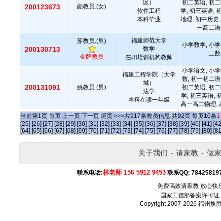
区）
初二英语, 初二
200123673
颜教员.(女)
软件工程
学, 初三英语, 
本科毕业
地理, 初中历史,
一高二语
福建师范大学
苏教员.(男)
小学数学, 小学
200130713
数学
三数
金牌教员
在职培训机构教师
小学语文, 小学
福建工程学院（大学
数, 初一初二语
城）
200131091
姚教员.(男)
初二英语, 初二
法学
学, 初三英语,
本科在读一年级
高一高二物理, 
当前第
1
页
首页
上一页
下一页
尾页
>>>共
917
条教员信息 共
92
页 每页
10
条
1
[25]
[26]
[27]
[28]
[29]
[30]
[31]
[32]
[33]
[34]
[35]
[36]
[37]
[38]
[39]
[40]
[41]
[42
[64]
[65]
[66]
[67]
[68]
[69]
[70]
[71]
[72]
[73]
[74]
[75]
[76]
[77]
[78]
[79]
[80]
[81
关于我们
-
请家教
-
做
林老师 156 5912 9453
联系电话:
联系QQ:
78425819
免费高效请家教 放心快
国家工信部备案许可证
Copyright 2007-2026
福州旗