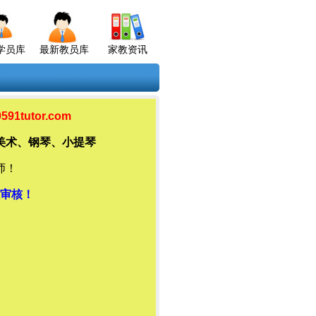
学员库
最新教员库
家教资讯
tutor.com
美术、钢琴、小提琴
师！
审核！