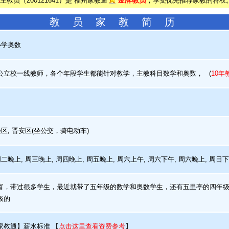
金牌教员
王教员（200121641）是 福州家教通
，享受优先推荐家教的特权
教 员 家 教 简 历
小学奥数
立校一线教师，各个年段学生都能针对教学，主教科目数学和奥数，
(
10年
区, 晋安区(坐公交，骑电动车)
周二晚上, 周三晚上, 周四晚上, 周五晚上, 周六上午, 周六下午, 周六晚上, 周日
，带过很多学生，最近就带了五年级的数学和奥数学生，还有五里亭的四年级
级的
家教通】薪水标准
【
点击这里查看资费参考
】