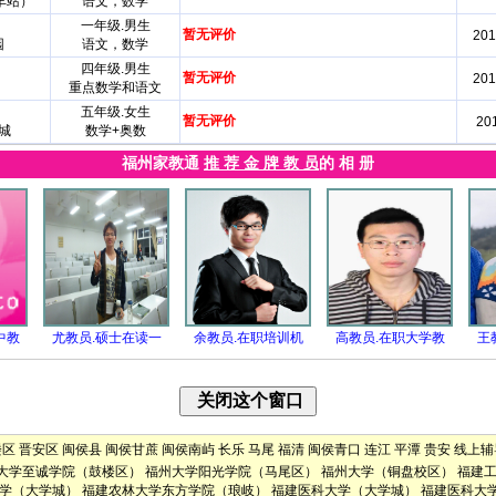
车站）
语文，数学
一年级.男生
暂无评价
201
园
语文，数学
四年级.男生
暂无评价
201
重点数学和语文
五年级.女生
暂无评价
201
城
数学+奥数
福州家教通
推 荐 金 牌 教 员
的 相 册
中教
尤教员.硕士在读一
余教员.在职培训机
高教员.在职大学教
王
楼区
晋安区
闽侯县
闽侯甘蔗
闽侯南屿
长乐
马尾
福清
闽侯青口
连江
平潭
贵安
线上辅
大学至诚学院（鼓楼区）
福州大学阳光学院（马尾区）
福州大学（铜盘校区）
福建
学（大学城）
福建农林大学东方学院（琅岐）
福建医科大学（大学城）
福建医科大