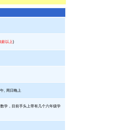
。
教龄以上
)
下午, 周日晚上
数学，目前手头上带有几个六年级学