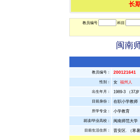
长
教员编号
科目:
闽南师
200121641
教员编号：
性别：
女
福州人
出生年月：
1989-3 （37
目前身份：
在职小学教师
所学专业：
小学教育
就读/毕业高校：
闽南师范大学
目前生活住所：
晋安区. （寒