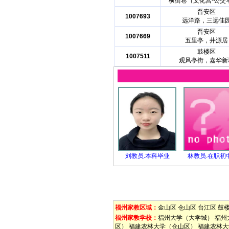
横街巷（文化宫-公交
晋安区
1007693
远洋路，三远佳
晋安区
1007669
五里亭，井源居
鼓楼区
1007511
观风亭街，嘉华新
刘教员.本科毕业
林教员.在职初
福州家教区域：
金山区
仓山区
台江区
鼓
福州家教学校：
福州大学（大学城）
福州
区）
福建农林大学（仓山区）
福建农林大