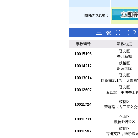
预约这位老师：
王教员（2
家教编号
家教地点
晋安区
10015195
香开新城
鼓楼区
10014212
蔚蓝国际
晋安区
10013014
国货路331号，英泰商
晋安区
10012607
五四北，中庚香山
鼓楼区
10011724
营迹路（古三座公交
仓山区
10011731
融侨外滩D区
鼓楼区
10011597
古田支路，燕桥温