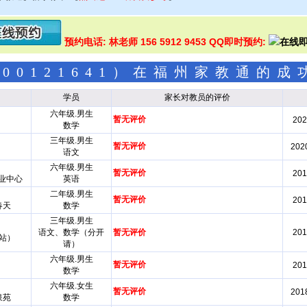
预约电话: 林老师 156 5912 9453 QQ即时预约:
00121641）在福州家教通的
学员
家长对教员的评价
六年级.男生
暂无评价
202
数学
三年级.男生
暂无评价
2020
语文
六年级.男生
暂无评价
201
业中心
英语
二年级.男生
暂无评价
201
春天
数学
三年级.男生
语文、数学（分开
暂无评价
201
站）
请）
六年级.男生
暂无评价
201
数学
六年级.女生
暂无评价
2018
泉苑
数学