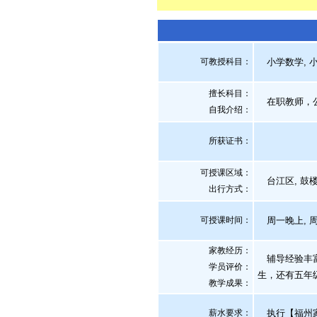
可教授科目：
小学数学, 
擅长科目：
在职教师，公
自我介绍
：
所获证书
：
可授课区域：
台江区, 鼓楼
出行方式：
可授课时间：
周一晚上, 
家教经历：
辅导经验丰富
学员评价：
生，还有五年
教学成果：
薪水要求：
执行【福州