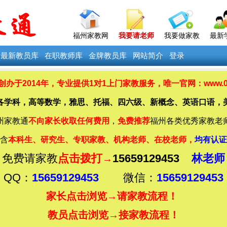
福州家教网
我要请老师
我要做家教
最新
最新教员库
在职教师库
金牌教员库
网站简介
登录
办于2014年，
专业提供
1对1上门家教服务，唯一官网：www.0591
各学科，高等数学，雅思、托福、四六级、新概念、英语口语，
州家教通
不向家长收取任何费用
，
免费推荐
福州各类优秀家教老
含
本科生、研究生、专职家教、机构老师、在校老师，
均有认证
免费请家教
点击拨打
15659129453
林老师
→
QQ：
15659129453
微信：
15659129453
家长点击浏览→
请家教流程！
教员点击浏览→
接家教流程！