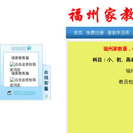
首页
免费注册
最新学员库
福州家教通，创
请家教客服
科目：小、初、高
福
做家教客服
教员包