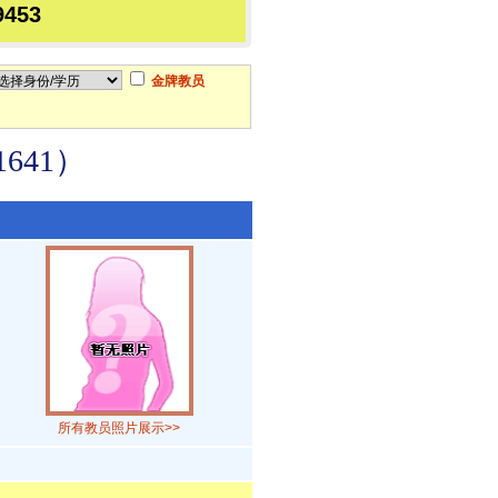
9453
金牌教员
641）
所有教员照片展示>>