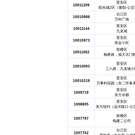
晋安区
10011209
阳光城2区（紫阳-公
台江区
10010988
万科广场
晋安区
10011144
九龙城
晋安区
10010973
茶会小区
鼓楼区
10011002
杨桥路，福大北门
晋安区
10010093
三八路，九龙城小
晋安区
10010219
万事利花园（东二环泰
晋安区
1009719
东方水都
晋安区
1008805
东方纽约（远洋路口-公
鼓楼区
1007797
电建二公司
台江区
1007762