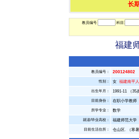
长
教员编号
科目:
福建师
200124802
教员编号：
性别：
女
福建南平
出生年月：
1991-11 （3
目前身份：
在职小学教师
所学专业：
数学
就读/毕业高校：
福建师范大学
目前生活住所：
仓山区. （寒