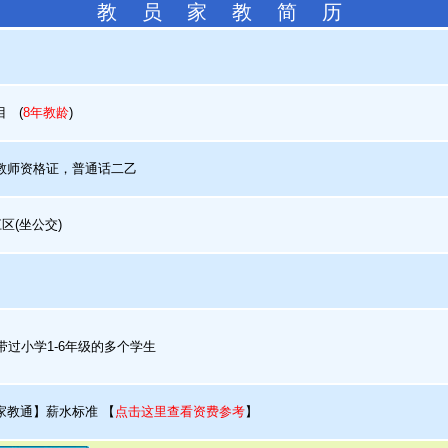
教 员 家 教 简 历
目
(
8年教龄
)
师资格证，普通话二乙
区(坐公交)
过小学1-6年级的多个学生
家教通】薪水标准
【
点击这里查看资费参考
】