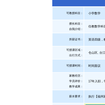
可教授科目：
小学数学
擅长科目：
任教数学科
自我介绍
：
所获证书
：
英语四级，教
可授课区域：
仓山区, 台江
出行方式：
可授课时间：
时间面议
家教经历：
学员评价：
17年入职，带
教学成果：
薪水要求：
执行【福州