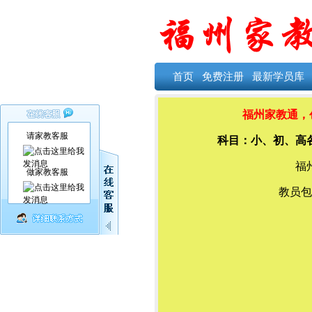
首页
免费注册
最新学员库
福州家教通，创
请家教客服
科目：小、初、高
福
做家教客服
教员包