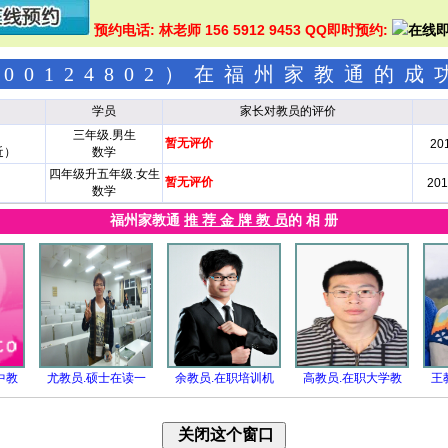
预约电话: 林老师 156 5912 9453 QQ即时预约:
00124802）在福州家教通的
学员
家长对教员的评价
三年级.男生
暂无评价
201
近）
数学
四年级升五年级.女生
暂无评价
201
数学
福州家教通
推 荐 金 牌 教 员
的 相 册
中教
尤教员.硕士在读一
余教员.在职培训机
高教员.在职大学教
王