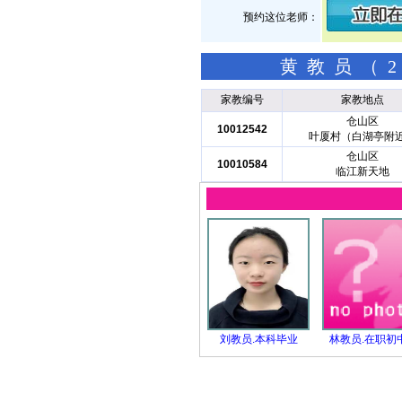
预约这位老师：
黄教员（2
家教编号
家教地点
仓山区
10012542
叶厦村（白湖亭附
仓山区
10010584
临江新天地
刘教员.本科毕业
林教员.在职初