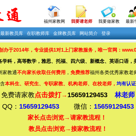
福州家教网
我要请老师
我要做家教
最新
最新教员库
在职教师库
金牌教员库
网站简介
登录
办于2014年，
专业提供
1对1上门家教服务，唯一官网：www.0591
各学科，高等数学，雅思、托福、四六级、新概念、英语口语，
州家教通
不向家长收取任何费用
，
免费推荐
福州各类优秀家教老
含
本科生、研究生、专职家教、机构老师、在校老师，
均有认证
免费请家教
点击拨打
15659129453
林老师
→
QQ：
15659129453
微信：
15659129453
家长点击浏览→
请家教流程！
教员点击浏览→
接家教流程！