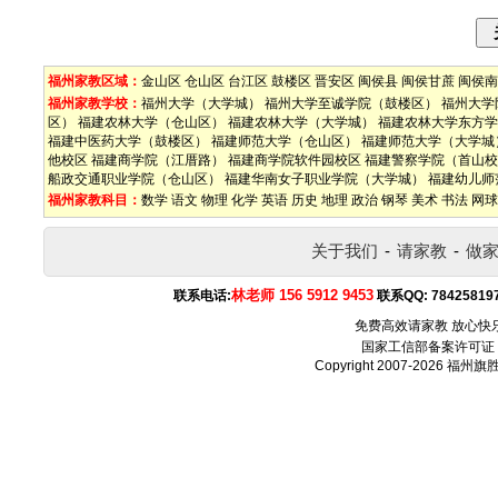
福州家教区域：
金山区
仓山区
台江区
鼓楼区
晋安区
闽侯县
闽侯甘蔗
闽侯南
福州家教学校：
福州大学（大学城）
福州大学至诚学院（鼓楼区）
福州大学
区）
福建农林大学（仓山区）
福建农林大学（大学城）
福建农林大学东方学
福建中医药大学（鼓楼区）
福建师范大学（仓山区）
福建师范大学（大学城
他校区
福建商学院（江厝路）
福建商学院软件园校区
福建警察学院（首山校
船政交通职业学院（仓山区）
福建华南女子职业学院（大学城）
福建幼儿师
福州家教科目：
数学
语文
物理
化学
英语
历史
地理
政治
钢琴
美术
书法
网球
关于我们
-
请家教
-
做
林老师 156 5912 9453
联系电话:
联系QQ:
78425819
免费高效请家教 放心快
国家工信部备案许可证
Copyright 2007-2026
福州旗