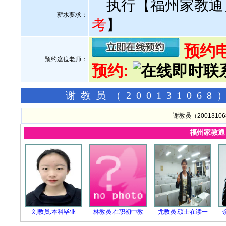
执行【福州家教通
薪水要求：
考
】
预约电话
预约这位老师：
预约:
谢教员（2001310
谢教员（200131
福州家教
刘教员.本科毕业
林教员.在职初中教
尤教员.硕士在读一