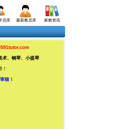
学员库
最新教员库
家教资讯
tutor.com
美术、钢琴、小提琴
师！
审核！