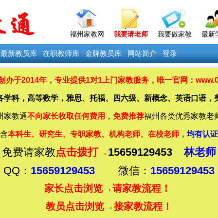
福州家教网
我要请老师
我要做家教
最新
最新教员库
在职教师库
金牌教员库
网站简介
登录
办于2014年，
专业提供
1对1上门家教服务，唯一官网：www.0591
各学科，高等数学，雅思、托福、四六级、新概念、英语口语，
州家教通
不向家长收取任何费用
，
免费推荐
福州各类优秀家教老
含
本科生、研究生、专职家教、机构老师、在校老师，
均有认证
免费请家教
点击拨打
15659129453
林老师
→
QQ：
15659129453
微信：
15659129453
家长点击浏览→
请家教流程！
教员点击浏览→
接家教流程！