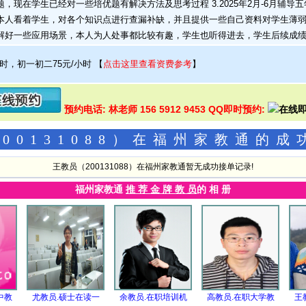
，现在学生已经对一些培优题有解决方法及思考过程 3.2025年2月-6月辅
本人看着学生，对各个知识点进行查漏补缺，并且提供一些自己资料对学生薄
解好一些应用场景，本人为人处事都比较有趣，学生也听得进去，学生后续成绩得
小时，初一初二75元/小时
【
点击这里查看资费参考
】
预约电话: 林老师 156 5912 9453 QQ即时预约:
00131088）在福州家教通的
王教员（200131088）在福州家教通暂无成功接单记录!
福州家教通
推 荐 金 牌 教 员
的 相 册
中教
尤教员.硕士在读一
余教员.在职培训机
高教员.在职大学教
王