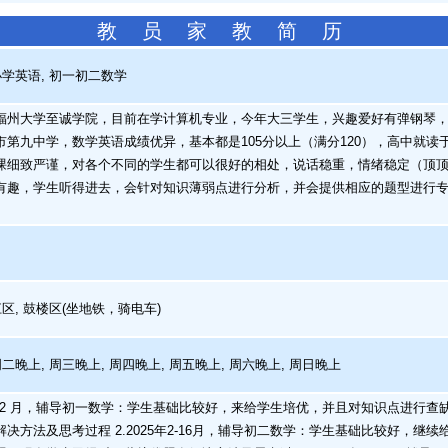
教 员 家 教 简 历
学英语, 初一初二数学
州大学至诚学院，目前在学计算机专业，今年大三学生，兴趣爱好有弹钢琴，
市第九中学，数学英语成绩优异，基本都是105分以上（满分120），高中就
课细致严谨，对各个不同的学生都可以很好的相处，说话稳重，情绪稳定（顶
有趣，学生听得进去，会针对知识薄弱点进行分析，并会提供相应的题型进行专
区, 鼓楼区(坐地铁，骑电车)
周二晚上, 周三晚上, 周四晚上, 周五晚上, 周六晚上, 周日晚上
6-12 月，辅导初一数学：学生基础比较好，来给学生培优，并且对知识点进行
决方法及思考过程 2.2025年2-16月，辅导初二数学：学生基础比较好，继