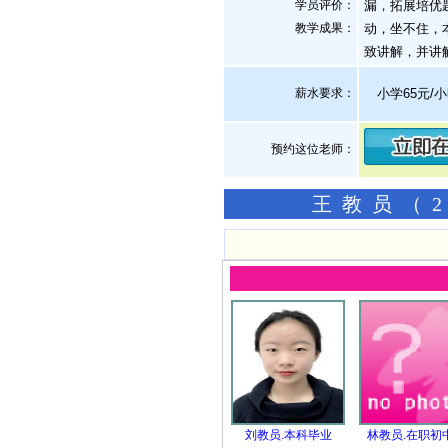
学员评价：
漏，拓展培优题
教学成果：
动，坐不住，
致讲解，并讲
薪水要求：
小学65元/
预约这位老师：
王教员（2
刘教员.本科毕业
林教员.在职初