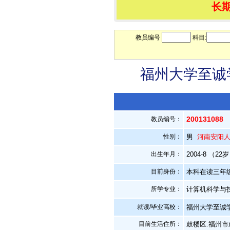
长
教员编号
科目:
福州大学至诚学
200131088
教员编号：
性别：
男
河南安阳
出生年月：
2004-8 （22
目前身份：
本科在读三年
所学专业：
计算机科学与
就读/毕业高校：
福州大学至诚
目前生活住所：
鼓楼区.福州