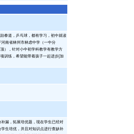
跆拳道，乒乓球，都有学习，初中就读
读于河南省林州市林虑中学（一中分
顶顶），针对小中初学科教学有教学方
项训练，希望能带着孩子一起进步[加
查缺补漏，拓展培优题，现在学生已经对
续给学生培优，并且对知识点进行查缺补