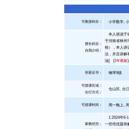
可教授科目：
小学数学, 小
本人就读于福
于河南省林州
擅长科目：
校），本人讲
自我介绍
：
法，并且讲解
油]
(
2年教龄
)
所获证书
：
钢琴9级
可授课区域：
仓山区, 台江
出行方式：
可授课时间：
周一晚上, 
1.2024年
家教经历：
一些培优题有解