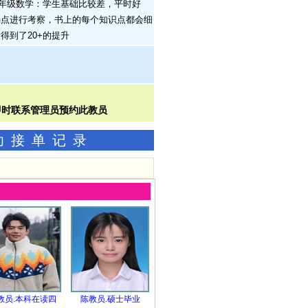
导五年级数学：学生基础比较差，平时好
弱点进行考察，书上的每个知识点都会细
到了20+的提升
成功接单记录
教员.本科在读四
陈教员.硕士毕业